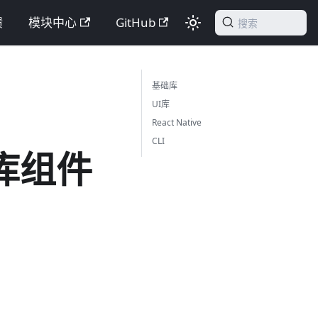
馈
模块中心
GitHub
搜索
基础库
UI库
React Native
CLI
I库组件