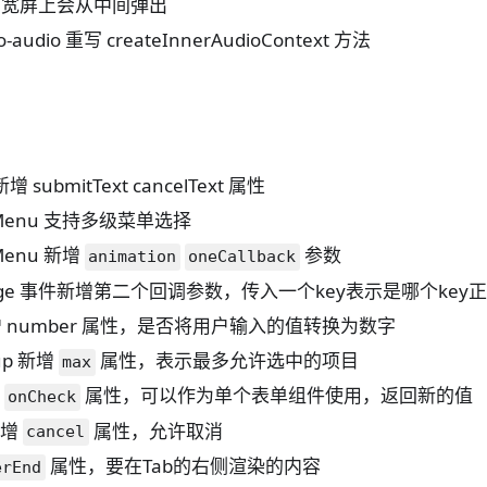
et 在宽屏上会从中间弹出
-audio 重写 createInnerAudioContext 方法
新增 submitText cancelText 属性
xtMenu 支持多级菜单选择
tMenu 新增
参数
animation
oneCallback
hange 事件新增第二个回调参数，传入一个key表示是哪个key
 新增 number 属性，是否将用户输入的值转换为数字
oup 新增
属性，表示最多允许选中的项目
max
增
属性，可以作为单个表单组件使用，返回新的值
onCheck
新增
属性，允许取消
cancel
属性，要在Tab的右侧渲染的内容
erEnd