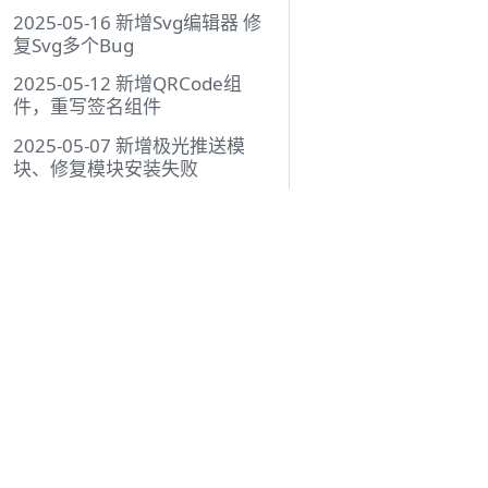
2025-05-16 新增Svg编辑器 修
复Svg多个Bug
2025-05-12 新增QRCode组
件，重写签名组件
2025-05-07 新增极光推送模
块、修复模块安装失败
2025-04-16 全局样式分离、移
动List、更新Svg
教程
2025-03-29 编译结束的复制逻
入门
辑等
模块
2025-03-05 关闭H5端全屏警告
ReactNative
2025-01-13 支持小程序配置文
鸿蒙
件
视频教程
2025-01-06 CLI新增帮助支持，
优化基础模块结构