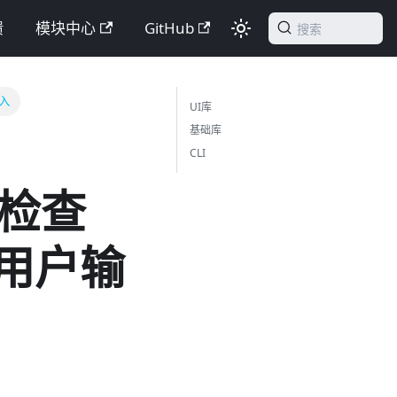
馈
模块中心
GitHub
搜索
输入
UI库
基础库
CLI
整检查
存用户输