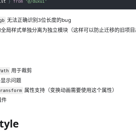
ist 
}
from
'@/duxui'
无法正确识别3位长度的bug
gb
的全局样式单独分离为独立模块（这样可以防止迁移的旧项目
用于裁剪
Path
ge显示问题
属性支持（变换动画需要使用这个属性）
transform
组件
tyle