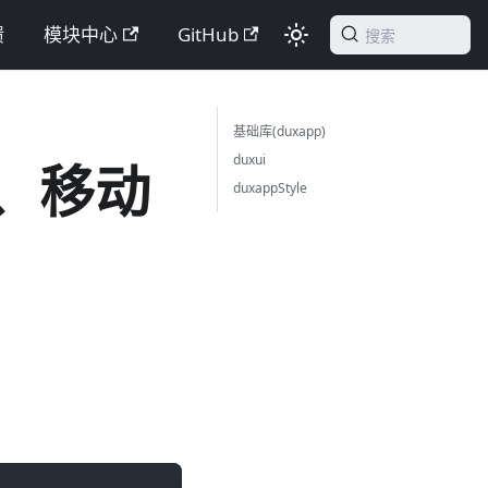
馈
模块中心
GitHub
搜索
基础库(duxapp)
duxui
离、移动
duxappStyle