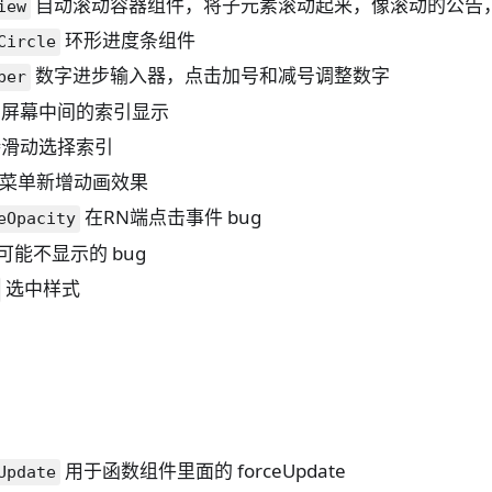
自动滚动容器组件，将子元素滚动起来，像滚动的公告
iew
环形进度条组件
Circle
数字进步输入器，点击加号和减号调整数字
ber
屏幕中间的索引显示
滑动选择索引
菜单新增动画效果
在RN端点击事件 bug
eOpacity
可能不显示的 bug
选中样式
用于函数组件里面的 forceUpdate
Update