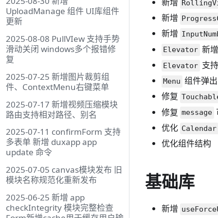
2025-08-30 新增
新增
RollingV
UploadManage 组件 UI库组件
新增
Progress
更新
新增
InputNum
2025-08-08 PullVIew 支持手势
滑动关闭 windows多个报错修
新增
Elevator
复
支持
Elevator
2025-07-25 新增图片裁剪组
组件弹出
Menu
件、ContextMenu右键菜单
修复
Touchabl
2025-07-17 新增视频压缩模块
修复
message
路由支持相对路径、别名
优化
Calendar
2025-07-11 confirmForm 支持
多表单 新增 duxapp app
优化组件结构
update 命令
2025-07-05 canvas模块发布 旧
基础库
模块名称规范化重新发布
2025-06-25 新增 app
checkIntegrity 模块完整检查
新增
useForce
Form新增cache用于缓存用户输