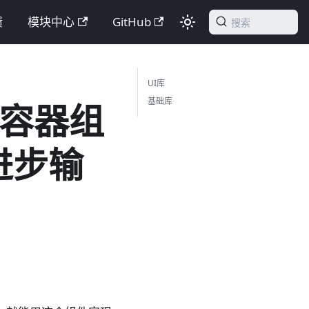
馈
模块中心
GitHub
搜索
UI库
基础库
滚动容器组
进步输