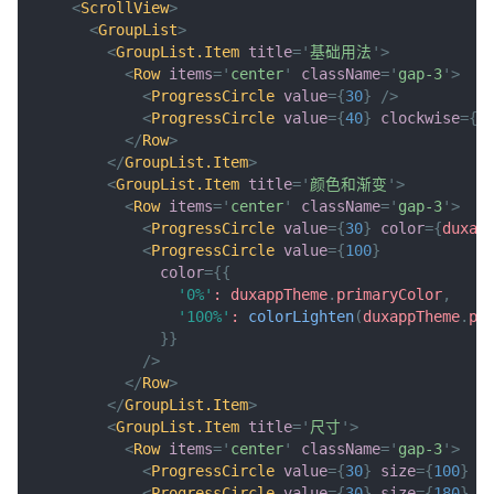
<
ScrollView
>
<
GroupList
>
<
GroupList.Item
title
=
'
基础用法
'
>
<
Row
items
=
'
center
'
className
=
'
gap-3
'
>
<
ProgressCircle
value
=
{
30
}
/>
<
ProgressCircle
value
=
{
40
}
clockwise
=
{
f
</
Row
>
</
GroupList.Item
>
<
GroupList.Item
title
=
'
颜色和渐变
'
>
<
Row
items
=
'
center
'
className
=
'
gap-3
'
>
<
ProgressCircle
value
=
{
30
}
color
=
{
duxap
<
ProgressCircle
value
=
{
100
}
color
=
{
{
'0%'
:
 duxappTheme
.
primaryColor
,
'100%'
:
colorLighten
(
duxappTheme
.
pr
}
}
/>
</
Row
>
</
GroupList.Item
>
<
GroupList.Item
title
=
'
尺寸
'
>
<
Row
items
=
'
center
'
className
=
'
gap-3
'
>
<
ProgressCircle
value
=
{
30
}
size
=
{
100
}
/
<
ProgressCircle
value
=
{
30
}
size
=
{
180
}
s