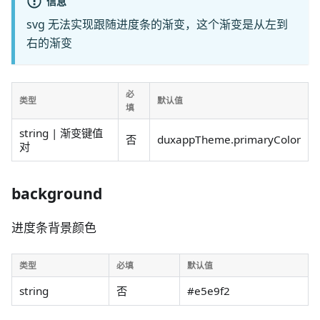
信息
svg 无法实现跟随进度条的渐变，这个渐变是从左到
右的渐变
必
类型
默认值
填
string | 渐变键值
否
duxappTheme.primaryColor
对
background
进度条背景颜色
类型
必填
默认值
string
否
#e5e9f2