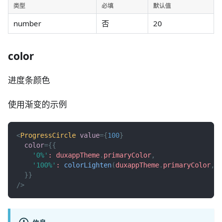
类型
必填
默认值
number
否
20
color
进度条颜色
使用渐变的示例
<
ProgressCircle
value
=
{
100
}
color
=
{
{
'0%'
:
 duxappTheme
.
primaryColor
,
'100%'
:
colorLighten
(
duxappTheme
.
primaryColor
,
}
}
/>