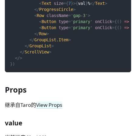
<
Text
size
=
{
7
}
>
{
val
}
%
</
Text
>
</
ProgressCircle
>
<
Row
className
=
'
gap-3
'
>
<
Button
type
=
'
primary
'
onClick
=
{
(
)
=>
s
<
Button
type
=
'
primary
'
onClick
=
{
(
)
=>
s
</
Row
>
</
GroupList.Item
>
</
GroupList
>
</
ScrollView
>
</
>
}
)
Props
继承自Taro的
View Props
value