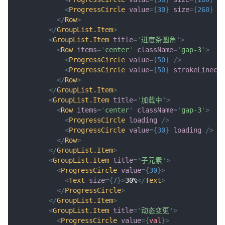
<
ProgressCircle
value
=
{
30
}
size
=
{
260
}
s
</
Row
>
</
GroupList.Item
>
<
GroupList.Item
title
=
'
进度条圆角
'
>
<
Row
items
=
'
center
'
className
=
'
gap-3
'
>
<
ProgressCircle
value
=
{
50
}
/>
<
ProgressCircle
value
=
{
50
}
strokeLineca
</
Row
>
</
GroupList.Item
>
<
GroupList.Item
title
=
'
加载中
'
>
<
Row
items
=
'
center
'
className
=
'
gap-3
'
>
<
ProgressCircle
loading
/>
<
ProgressCircle
value
=
{
30
}
loading
/>
</
Row
>
</
GroupList.Item
>
<
GroupList.Item
title
=
'
子元素
'
>
<
ProgressCircle
value
=
{
30
}
>
<
Text
size
=
{
7
}
>
30%
</
Text
>
</
ProgressCircle
>
</
GroupList.Item
>
<
GroupList.Item
title
=
'
动态变更
'
>
<
ProgressCircle
value
=
{
val
}
>