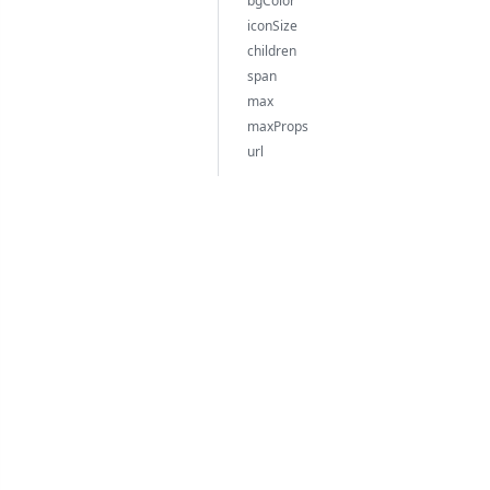
bgColor
iconSize
children
span
max
maxProps
url