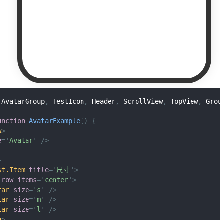
AvatarGroup
,
TestIcon
,
Header
,
ScrollView
,
TopView
,
Gro
unction
AvatarExample
(
)
{
w
>
e
=
'
Avatar
'
/>
>
st.Item
title
=
'
尺寸
'
>
row
items
=
'
center
'
>
tar
size
=
'
s
'
/>
tar
size
=
'
m
'
/>
tar
size
=
'
l
'
/>
e
>