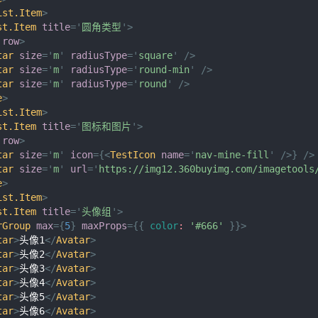
ist.Item
>
st.Item
title
=
'
圆角类型
'
>
row
>
tar
size
=
'
m
'
radiusType
=
'
square
'
/>
tar
size
=
'
m
'
radiusType
=
'
round-min
'
/>
tar
size
=
'
m
'
radiusType
=
'
round
'
/>
e
>
ist.Item
>
st.Item
title
=
'
图标和图片
'
>
row
>
tar
size
=
'
m
'
icon
=
{
<
TestIcon
name
=
'
nav-mine-fill
'
/>
}
/>
tar
size
=
'
m
'
url
=
'
https://img12.360buyimg.com/imagetools
e
>
ist.Item
>
st.Item
title
=
'
头像组
'
>
rGroup
max
=
{
5
}
maxProps
=
{
{
color
:
'#666'
}
}
>
tar
>
头像1
</
Avatar
>
tar
>
头像2
</
Avatar
>
tar
>
头像3
</
Avatar
>
tar
>
头像4
</
Avatar
>
tar
>
头像5
</
Avatar
>
tar
>
头像6
</
Avatar
>