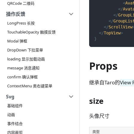
<
Ava
QRCode 二维码
</
Avat
操作反馈
</
GroupL
</
GroupLis
LongPress 长按
</
ScrollView
TouchableOpacity 触摸反馈
</
TopView
>
}
Modal 弹框
DropDown 下拉菜单
loading 显示加载动画
Props
message 消息通知
confirm 确认弹框
继承自Taro的
View 
ContextMenu 类右键菜单
Svg
size
基础组件
动画
头像尺寸
事件结合
类型
内容裁剪