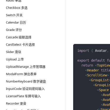
Radio 单选
Checkbox 多选
Switch 开关
Calendar 日历
Grade 评分
Cascade 级联选择
CardSelect 卡片选择
import
{
Avatar
,
Slider 滑块
Upload 上传
export
default
f
return
<
TopVie
UploadManage 上传管理器
<
Header
titl
ModalForm 弹出表单
<
ScrollView
>
<
GroupList
NumberKeyboard 数字键盘
<
GroupLi
InputCode 验证码密码输入
<
Space
<
Ava
LicensePlate 车牌号输入
<
Ava
Recorder 录音
<
Ava
</
Spac