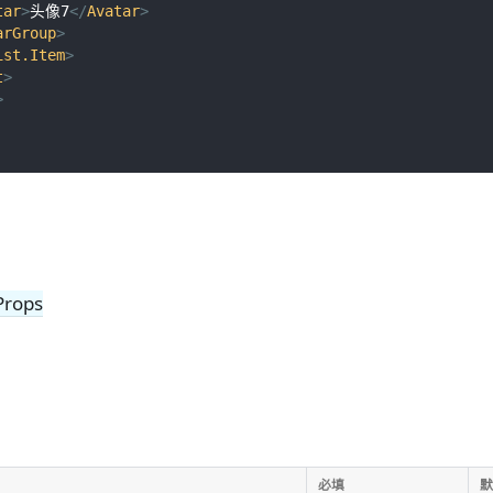
tar
>
头像7
</
Avatar
>
arGroup
>
ist.Item
>
t
>
>
Props
必填
默