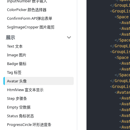
InputNumber 数字输入
</
GroupL
ColorPicker 颜色选择器
<
GroupLi
<
Space
ConfirmForm API弹出表单
<
Ava
SvgImageCropper 图片裁剪
<
Ava
<
Ava
展示
</
Spac
</
GroupL
Text 文本
<
GroupLi
Image 图片
<
Space
<
Ava
Badge 徽标
<
Ava
Tag 标签
</
Spac
</
GroupL
Avatar 头像
<
GroupLi
HtmlView 富文本显示
<
Avata
<
Ava
Step 步骤条
<
Ava
Empty 空数据
<
Ava
<
Ava
Status 角标状态
<
Ava
ProgressCircle 环形进度条
<
Ava