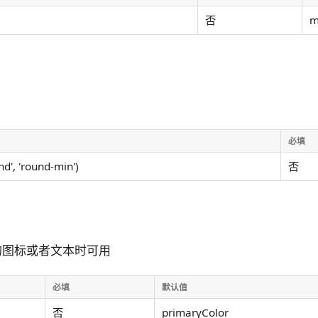
否
必填
d', 'round-min')
否
的图标或者文本时可用
必填
默认值
否
primaryColor