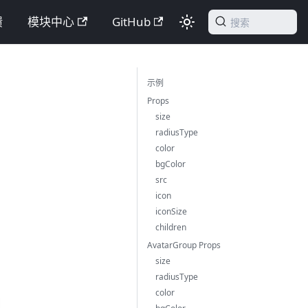
馈
模块中心
GitHub
搜索
示例
Props
size
radiusType
color
bgColor
src
icon
iconSize
children
AvatarGroup Props
size
radiusType
color