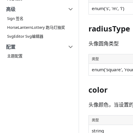
enum('s', 'm', 'l')
高级
Sign 签名
radiusType
HorseLanternLottery 跑马灯抽奖
SvgEditor Svg编辑器
头像圆角类型
配置
主题配置
类型
enum('square', 'roun
color
头像颜色，当设置
类型
string