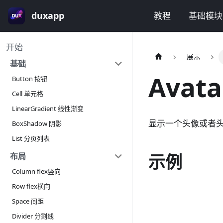
duxapp
教程
基础模块
开始
展示
基础
Avat
Button 按钮
Cell 单元格
LinearGradient 线性渐变
显示一个头像或者
BoxShadow 阴影
List 分页列表
示例
布局
Column flex竖向
Row flex横向
Space 间距
Divider 分割线