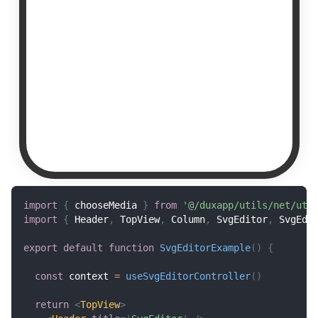
import
{
 chooseMedia 
}
from
'@/duxapp/utils/net/uti
import
{
Header
,
TopView
,
Column
,
SvgEditor
,
SvgEdi
export
default
function
SvgEditorExample
(
)
{
const
 context 
=
useSvgEditorController
(
)
return
<
TopView
>