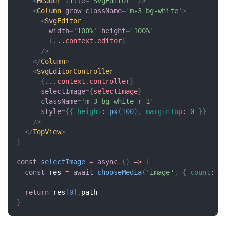
<
Header
title
=
'
SvgEditor
'
/>
<
Column
grow
className
=
'
m-3 bg-white
'
>
<
SvgEditor
width
=
'
100%
'
height
=
'
100%
'
{
...
context
.
editor
}
/>
</
Column
>
<
SvgEditorController
{
...
context
.
controller
}
selectImage
=
{
selectImage
}
className
=
'
m-3 bg-white r-1
'
style
=
{
{
height
:
px
(
100
)
,
marginTop
:
0
}
}
/>
</
TopView
>
}
const
selectImage
=
async
(
)
=>
{
const
 res 
=
await
chooseMedia
(
'image'
,
{
count
:
1
return
 res
[
0
]
.
path
}