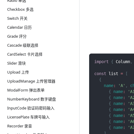
Radio 单选
Checkbox 多选
Switch 开关
Calendar 日历
Grade 评分
Cascade 级联选择
CardSelect 卡片选择
import
{
Column
,
Slider 滑块
Upload 上传
const
 list 
=
[
{
UploadManage 上传管理器
name
:
'A'
,
c
ModalForm 弹出表单
{
name
:
'A
{
name
:
'A
NumberKeyboard 数字键盘
{
name
:
'A
InputCode 验证码密码输入
{
name
:
'A
{
name
:
'A
LicensePlate 车牌号输入
{
name
:
'A
Recorder 录音
{
name
:
'A
]