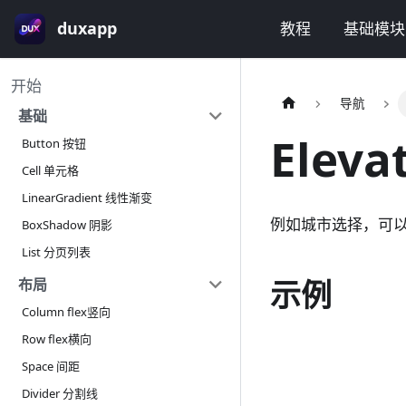
duxapp
教程
基础模块
开始
导航
基础
Elev
Button 按钮
Cell 单元格
LinearGradient 线性渐变
例如城市选择，可
BoxShadow 阴影
List 分页列表
示例
布局
Column flex竖向
Row flex横向
Space 间距
Divider 分割线