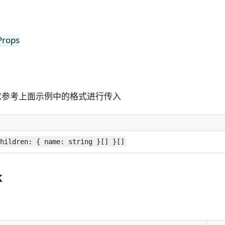
Props
求参考上面示例中的格式进行传入
children: { name: string }[] }[]
k