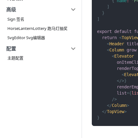
{
name
:
'F
]
高级
}
Sign 签名
]
HorseLanternLottery 跑马灯抽奖
export
default
f
SvgEditor Svg编辑器
return
<
TopVie
<
Header
titl
配置
<
Column
grow
<
Elevator
主题配置
onItemCl
renderTo
<
Eleva
</
>
}
renderEm
list
=
{
li
/>
</
Column
>
</
TopView
>
}