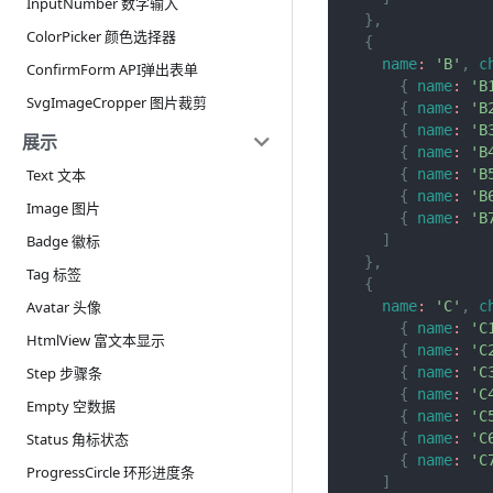
InputNumber 数字输入
}
,
ColorPicker 颜色选择器
{
name
:
'B'
,
c
ConfirmForm API弹出表单
{
name
:
'B
SvgImageCropper 图片裁剪
{
name
:
'B
{
name
:
'B
展示
{
name
:
'B
{
name
:
'B
Text 文本
{
name
:
'B
Image 图片
{
name
:
'B
]
Badge 徽标
}
,
Tag 标签
{
name
:
'C'
,
c
Avatar 头像
{
name
:
'C
HtmlView 富文本显示
{
name
:
'C
{
name
:
'C
Step 步骤条
{
name
:
'C
Empty 空数据
{
name
:
'C
{
name
:
'C
Status 角标状态
{
name
:
'C
ProgressCircle 环形进度条
]