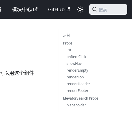
馈
模块中心
GitHub
搜索
示例
Props
list
onItemClick
showNav
renderEmpty
可以用这个组件
renderTop
renderHeader
renderFooter
ElevatorSearch Props
placeholder