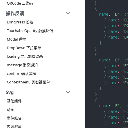
}
,
QRCode 二维码
{
操作反馈
name
:
'D'
,
c
{
name
:
'D
LongPress 长按
{
name
:
'D
TouchableOpacity 触摸反馈
{
name
:
'D
{
name
:
'D
Modal 弹框
]
DropDown 下拉菜单
}
,
{
loading 显示加载动画
name
:
'E'
,
c
message 消息通知
{
name
:
'E
{
name
:
'E
confirm 确认弹框
{
name
:
'E
ContextMenu 类右键菜单
{
name
:
'E
]
Svg
}
,
{
基础组件
name
:
'F'
,
c
动画
{
name
:
'F
{
name
:
'F
事件结合
{
name
:
'F
内容裁剪