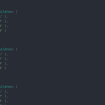
hildren
:
[
1'
}
,
2'
}
,
3'
}
,
4'
}
hildren
:
[
1'
}
,
2'
}
,
3'
}
,
4'
}
hildren
:
[
1'
}
,
2'
}
,
3'
}
,