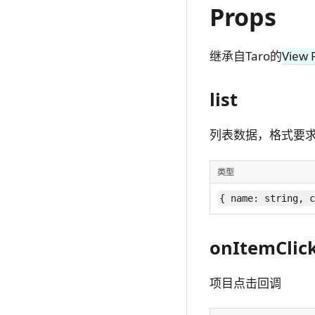
Props
继承自Taro的
View 
list
列表数据，格式要
类型
{ name: string, 
onItemClic
项目点击回调