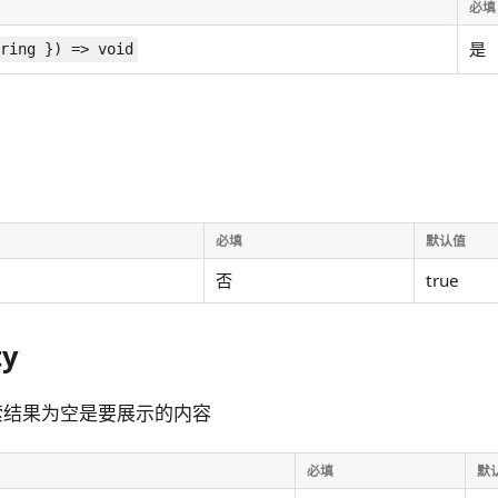
必填
是
tring }) => void
必填
默认值
否
true
ty
索结果为空是要展示的内容
必填
默