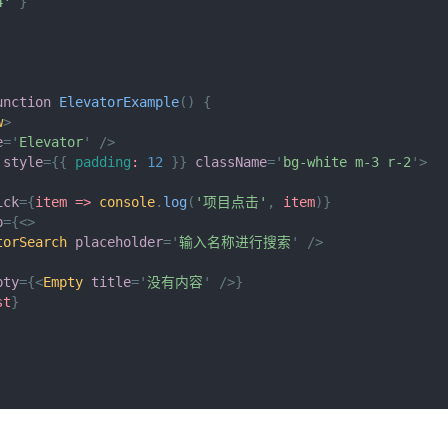
4'
}
unction
ElevatorExample
(
)
{
w
>
e
=
'
Elevator
'
/>
style
=
{
{
padding
:
12
}
}
className
=
'
bg-white m-3 r-2
'
>
ick
=
{
item
=>
console
.
log
(
'项目点击'
,
 item
)
}
p
=
{
<
>
torSearch
placeholder
=
'
输入名称进行搜索
'
/>
pty
=
{
<
Empty
title
=
'
没有内容
'
/>
}
st
}