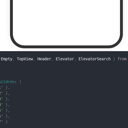
Empty
,
TopView
,
Header
,
Elevator
,
ElevatorSearch
}
from
hildren
:
[
1'
}
,
2'
}
,
3'
}
,
4'
}
,
5'
}
,
6'
}
,
7'
}