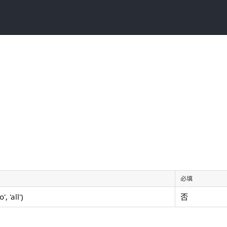
必填
, 'all')
否