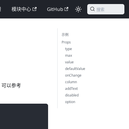
馈
模块中心
GitHub
搜索
示例
Props
type
max
value
defaultValue
onChange
column
，可以参考
addText
disabled
option