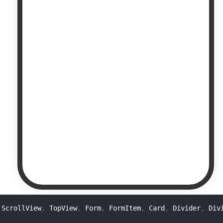
ScrollView
,
TopView
,
Form
,
FormItem
,
Card
,
Divider
,
Div