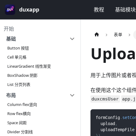
duxapp
教程
基础模块
开始
表单
基础
Uplo
Button 按钮
Cell 单元格
LinearGradient 线性渐变
用于上传图片或者
BoxShadow 阴影
List 分页列表
在使用这个这个组
布局
duxcmsUser
app.j
Column flex竖向
Row flex横向
formConfig
.
setCo
Space 间距
  upload
,
  uploadTempFile
Divider 分割线
}
)