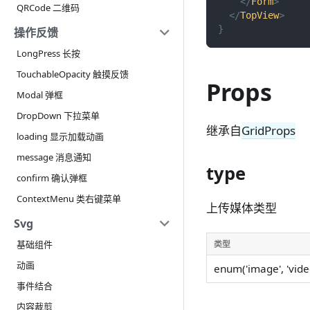
</
Form
>
QRCode 二维码
</
TopView
>
}
操作反馈
LongPress 长按
TouchableOpacity 触摸反馈
Props
Modal 弹框
DropDown 下拉菜单
继承自
GridProps
loading 显示加载动画
message 消息通知
type
confirm 确认弹框
ContextMenu 类右键菜单
上传媒体类型
Svg
类型
基础组件
动画
enum('image', 'video'
事件结合
内容裁剪