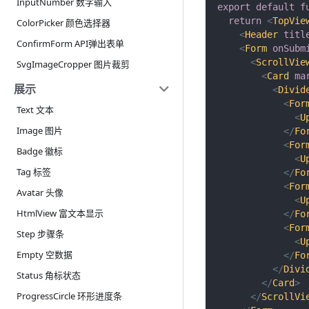
InputNumber 数字输入
export
default
f
return
<
TopVie
ColorPicker 颜色选择器
<
Header
titl
ConfirmForm API弹出表单
<
Form
onSubm
<
ScrollVie
SvgImageCropper 图片裁剪
<
Card
ma
展示
<
Divid
<
For
Text 文本
<
U
Image 图片
</
Fo
<
For
Badge 徽标
<
U
Tag 标签
</
Fo
<
For
Avatar 头像
<
U
HtmlView 富文本显示
</
Fo
<
For
Step 步骤条
<
U
Empty 空数据
</
Fo
</
Divi
Status 角标状态
</
Card
>
ProgressCircle 环形进度条
</
ScrollVi