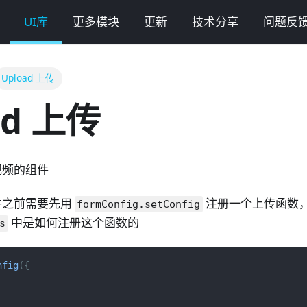
UI库
更多模块
更新
技术分享
问题反
Upload 上传
ad 上传
视频的组件
件之前需要先用
注册一个上传函数
formConfig.setConfig
中是如何注册这个函数的
s
nfig
(
{