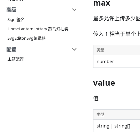
max
高级
最多允许上传多少
Sign 签名
HorseLanternLottery 跑马灯抽奖
传入 1 相当于单个
SvgEditor Svg编辑器
配置
类型
主题配置
number
value
值
类型
string | string[]