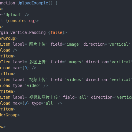
unction
UploadExample
(
)
{
w
>
e
=
'
Upload
'
/>
it
=
{
console
.
log
}
>
w
>
rgin
verticalPadding
=
{
false
}
>
erGroup
>
mItem
label
=
'
图片上传
'
field
=
'
image
'
direction
=
'
vertical
'
pload
/>
rmItem
>
mItem
label
=
'
多图上传
'
field
=
'
images
'
direction
=
'
vertical
pload
max
=
{
9
}
/>
rmItem
>
mItem
label
=
'
视频上传
'
field
=
'
videos
'
direction
=
'
vertical
pload
type
=
'
video
'
/>
rmItem
>
mItem
label
=
'
视频和图片上传
'
field
=
'
all
'
direction
=
'
vertic
pload
max
=
{
9
}
type
=
'
all
'
/>
rmItem
>
derGroup
>
ew
>