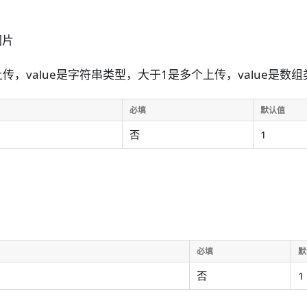
图片
上传，value是字符串类型，大于1是多个上传，value是数组
必填
默认值
否
1
必填
默
否
1