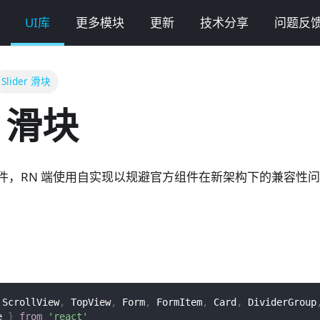
UI库
更多模块
更新
技术分享
问题反
Slider 滑块
r 滑块
块组件，RN 端使用自实现以规避官方组件在新架构下的兼容性问题，A
ScrollView
,
TopView
,
Form
,
FormItem
,
Card
,
DividerGroup
e 
}
from
'react'