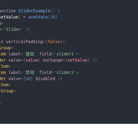
unction
SliderExample
(
)
{
setValue
]
=
useState
(
30
)
w
>
e
=
'
Slider
'
/>
in
verticalPadding
=
{
false
}
>
Group
>
tem
label
=
'
基础
'
field
=
'
slider1
'
>
der
value
=
{
value
}
onChange
=
{
setValue
}
/>
Item
>
tem
label
=
'
禁用
'
field
=
'
slider2
'
>
der
value
=
{
60
}
disabled
/>
Item
>
rGroup
>
>