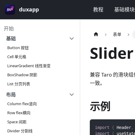
duxapp
教程
基础模块
开始
表单
基础
Slide
Button 按钮
Cell 单元格
LinearGradient 线性渐变
兼容 Taro 的滑
BoxShadow 阴影
一致。
List 分页列表
布局
示例
Column flex竖向
Row flex横向
Space 间距
import
{
Header
,
Divider 分割线
import
{
 useStat