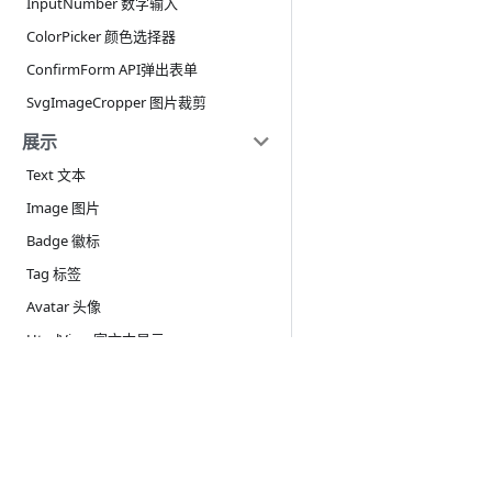
InputNumber 数字输入
ColorPicker 颜色选择器
ConfirmForm API弹出表单
SvgImageCropper 图片裁剪
展示
Text 文本
Image 图片
Badge 徽标
Tag 标签
Avatar 头像
HtmlView 富文本显示
Step 步骤条
教程
Empty 空数据
入门
Status 角标状态
模块
ProgressCircle 环形进度条