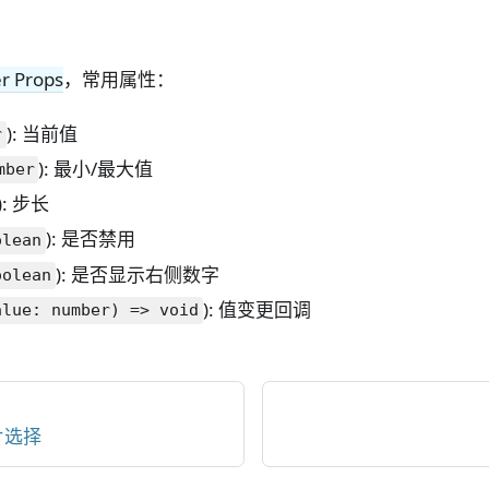
er Props
，常用属性：
): 当前值
r
): 最小/最大值
mber
): 步长
): 是否禁用
olean
): 是否显示右侧数字
oolean
): 值变更回调
alue: number) => void
卡片选择