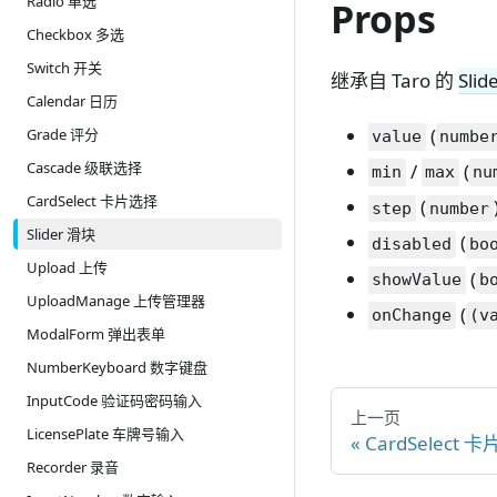
Radio 单选
Props
Checkbox 多选
Switch 开关
继承自 Taro 的
Slid
Calendar 日历
(
Grade 评分
value
numbe
Cascade 级联选择
/
(
min
max
nu
CardSelect 卡片选择
(
step
number
Slider 滑块
(
disabled
bo
Upload 上传
(
showValue
b
UploadManage 上传管理器
(
onChange
(v
ModalForm 弹出表单
NumberKeyboard 数字键盘
InputCode 验证码密码输入
上一页
LicensePlate 车牌号输入
CardSelect 
Recorder 录音