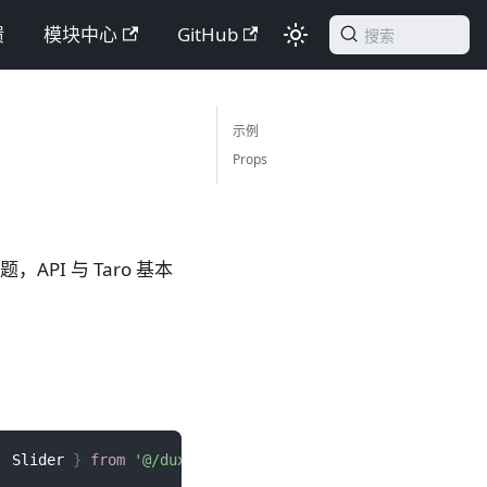
馈
模块中心
GitHub
搜索
示例
Props
PI 与 Taro 基本
,
Slider
}
from
'@/duxuiExample'