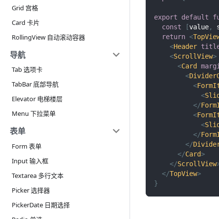
Grid 宫格
export
default
f
Card 卡片
const
[
value
,
 
return
<
TopVie
RollingView 自动滚动容器
<
Header
titl
导航
<
ScrollView
>
<
Card
marg
Tab 选项卡
<
Divider
TabBar 底部导航
<
FormI
<
Sli
Elevator 电梯楼层
</
Form
Menu 下拉菜单
<
FormI
<
Sli
表单
</
Form
</
Divide
Form 表单
</
Card
>
Input 输入框
</
ScrollView
</
TopView
>
Textarea 多行文本
}
Picker 选择器
PickerDate 日期选择