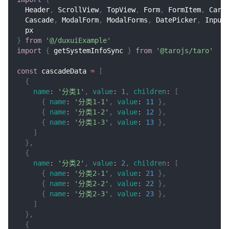
Header
,
ScrollView
,
TopView
,
Form
,
FormItem
,
Card
Cascade
,
ModalForm
,
ModalForms
,
DatePicker
,
Input
  px
}
from
'@/duxuiExample'
import
{
 getSystemInfoSync 
}
from
'@tarojs/taro'
const
 cascadeData 
=
[
{
name
:
'分类1'
,
value
:
1
,
children
:
[
{
name
:
'分类1-1'
,
value
:
11
}
,
{
name
:
'分类1-2'
,
value
:
12
}
,
{
name
:
'分类1-3'
,
value
:
13
}
,
]
}
,
{
name
:
'分类2'
,
value
:
2
,
children
:
[
{
name
:
'分类2-1'
,
value
:
21
}
,
{
name
:
'分类2-2'
,
value
:
22
}
,
{
name
:
'分类2-3'
,
value
:
23
}
,
]
}
,
{