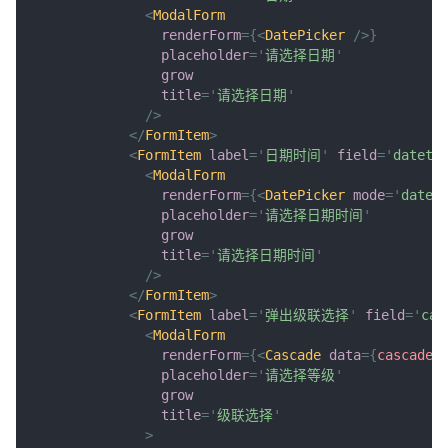
<
ModalForm
renderForm
=
{
<
DatePicker
/>
}
placeholder
=
'
请选择日期
'
grow
title
=
'
请选择日期
'
/>
</
FormItem
>
<
FormItem
label
=
'
日期时间
'
field
=
'
dateti
<
ModalForm
renderForm
=
{
<
DatePicker
mode
=
'
datet
placeholder
=
'
请选择日期时间
'
grow
title
=
'
请选择日期时间
'
/>
</
FormItem
>
<
FormItem
label
=
'
弹出级联选择
'
field
=
'
cas
<
ModalForm
renderForm
=
{
<
Cascade
data
=
{
cascadeD
placeholder
=
'
请选择等级
'
grow
title
=
'
级联选择
'
>