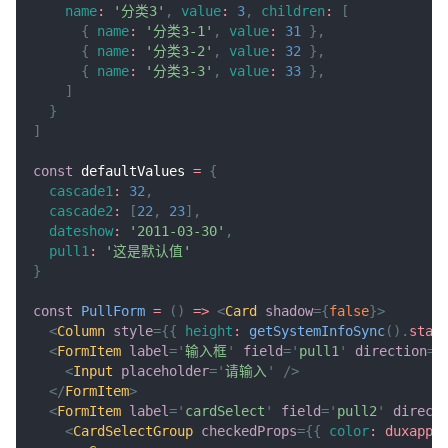
name
:
'分类3'
,
value
:
3
,
children
:
[
{
name
:
'分类3-1'
,
value
:
31
}
,
{
name
:
'分类3-2'
,
value
:
32
}
,
{
name
:
'分类3-3'
,
value
:
33
}
,
]
}
]
const
 defaultValues 
=
{
cascade1
:
32
,
cascade2
:
[
22
,
23
]
,
dateshow
:
'2011-03-30'
,
pull1
:
'这是默认值'
}
const
PullForm
=
(
)
=>
<
Card
shadow
=
{
false
}
>
<
Column
style
=
{
{
height
:
getSystemInfoSync
(
)
.
stat
<
FormItem
label
=
'
输入框
'
field
=
'
pull1
'
direction
=
'
<
Input
placeholder
=
'
请输入
'
/>
</
FormItem
>
<
FormItem
label
=
'
cardSelect
'
field
=
'
pull2
'
direct
<
CardSelectGroup
checkedProps
=
{
{
color
:
 duxappT