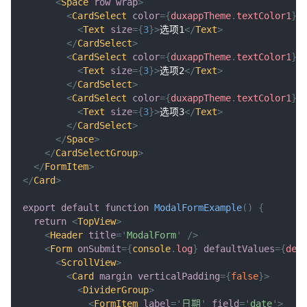
<
Space
row
wrap
>
<
CardSelect
color
=
{
duxappTheme
.
textColor1
}
<
Text
size
=
{
3
}
>
选项1
</
Text
>
</
CardSelect
>
<
CardSelect
color
=
{
duxappTheme
.
textColor1
}
<
Text
size
=
{
3
}
>
选项2
</
Text
>
</
CardSelect
>
<
CardSelect
color
=
{
duxappTheme
.
textColor1
}
<
Text
size
=
{
3
}
>
选项3
</
Text
>
</
CardSelect
>
</
Space
>
</
CardSelectGroup
>
</
FormItem
>
</
Card
>
export
default
function
ModalFormExample
(
)
{
return
<
TopView
>
<
Header
title
=
'
ModalForm
'
/>
<
Form
onSubmit
=
{
console
.
log
}
defaultValues
=
{
def
<
ScrollView
>
<
Card
margin
verticalPadding
=
{
false
}
>
<
DividerGroup
>
<
FormItem
label
=
'
日期
'
field
=
'
date
'
>