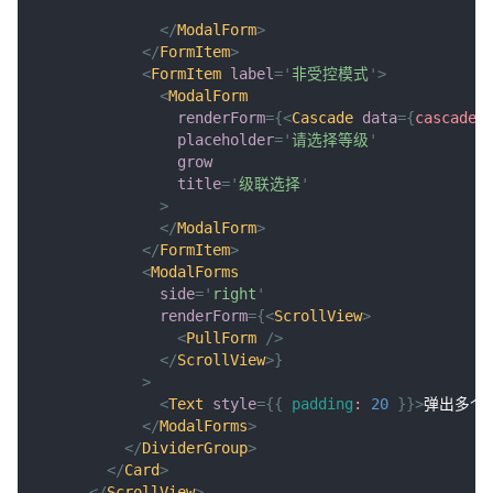
</
ModalForm
>
</
FormItem
>
<
FormItem
label
=
'
非受控模式
'
>
<
ModalForm
renderForm
=
{
<
Cascade
data
=
{
cascadeD
placeholder
=
'
请选择等级
'
grow
title
=
'
级联选择
'
>
</
ModalForm
>
</
FormItem
>
<
ModalForms
side
=
'
right
'
renderForm
=
{
<
ScrollView
>
<
PullForm
/>
</
ScrollView
>
}
>
<
Text
style
=
{
{
padding
:
20
}
}
>
弹出多个
</
ModalForms
>
</
DividerGroup
>
</
Card
>
</
ScrollView
>