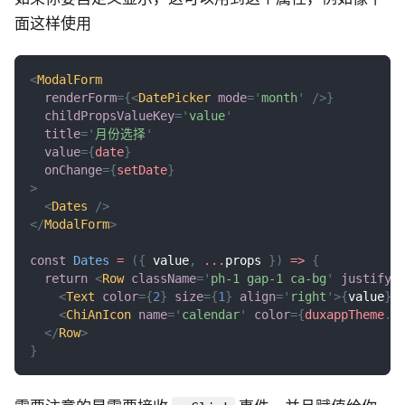
面这样使用
<
ModalForm
renderForm
=
{
<
DatePicker
mode
=
'
month
'
/>
}
childPropsValueKey
=
'
value
'
title
=
'
月份选择
'
value
=
{
date
}
onChange
=
{
setDate
}
>
<
Dates
/>
</
ModalForm
>
const
Dates
=
(
{
 value
,
...
props 
}
)
=>
{
return
<
Row
className
=
'
ph-1 gap-1 ca-bg
'
justify
=
<
Text
color
=
{
2
}
size
=
{
1
}
align
=
'
right
'
>
{
value
}
<
<
ChiAnIcon
name
=
'
calendar
'
color
=
{
duxappTheme
.
t
</
Row
>
}