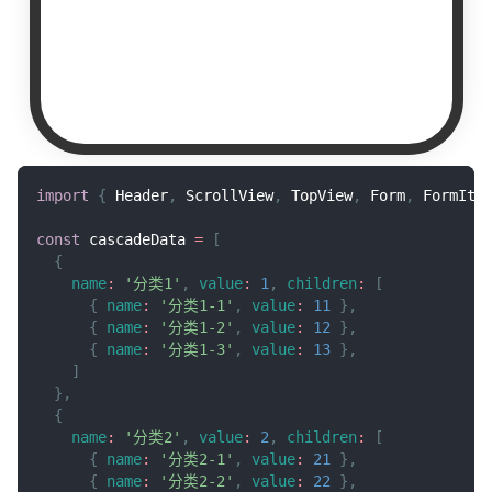
import
{
Header
,
ScrollView
,
TopView
,
Form
,
FormIte
const
 cascadeData 
=
[
{
name
:
'分类1'
,
value
:
1
,
children
:
[
{
name
:
'分类1-1'
,
value
:
11
}
,
{
name
:
'分类1-2'
,
value
:
12
}
,
{
name
:
'分类1-3'
,
value
:
13
}
,
]
}
,
{
name
:
'分类2'
,
value
:
2
,
children
:
[
{
name
:
'分类2-1'
,
value
:
21
}
,
{
name
:
'分类2-2'
,
value
:
22
}
,