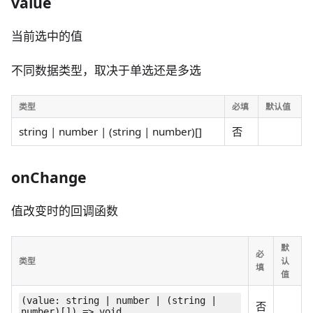
value
当前选中的值
不同数据类型，取决于单选还是多选
类型
必填
默认值
string | number | (string | number)[]
否
onChange
值改变时的回调函数
默
必
类型
认
填
值
(value: string | number | (string |
否
number)[]) => void