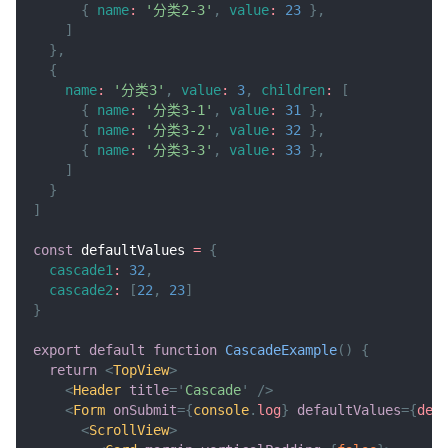
{
name
:
'分类2-3'
,
value
:
23
}
,
]
}
,
{
name
:
'分类3'
,
value
:
3
,
children
:
[
{
name
:
'分类3-1'
,
value
:
31
}
,
{
name
:
'分类3-2'
,
value
:
32
}
,
{
name
:
'分类3-3'
,
value
:
33
}
,
]
}
]
const
 defaultValues 
=
{
cascade1
:
32
,
cascade2
:
[
22
,
23
]
}
export
default
function
CascadeExample
(
)
{
return
<
TopView
>
<
Header
title
=
'
Cascade
'
/>
<
Form
onSubmit
=
{
console
.
log
}
defaultValues
=
{
def
<
ScrollView
>