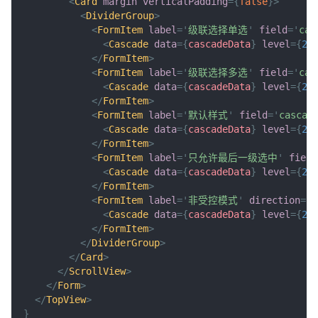
<
Card
margin
verticalPadding
=
{
false
}
>
<
DividerGroup
>
<
FormItem
label
=
'
级联选择单选
'
field
=
'
cas
<
Cascade
data
=
{
cascadeData
}
level
=
{
2
}
</
FormItem
>
<
FormItem
label
=
'
级联选择多选
'
field
=
'
cas
<
Cascade
data
=
{
cascadeData
}
level
=
{
2
}
</
FormItem
>
<
FormItem
label
=
'
默认样式
'
field
=
'
cascad
<
Cascade
data
=
{
cascadeData
}
level
=
{
2
}
</
FormItem
>
<
FormItem
label
=
'
只允许最后一级选中
'
field
<
Cascade
data
=
{
cascadeData
}
level
=
{
2
}
</
FormItem
>
<
FormItem
label
=
'
非受控模式
'
direction
=
'
v
<
Cascade
data
=
{
cascadeData
}
level
=
{
2
}
</
FormItem
>
</
DividerGroup
>
</
Card
>
</
ScrollView
>
</
Form
>
</
TopView
>
}