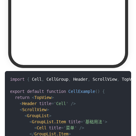
import
{
Cell
,
CellGroup
,
Header
,
ScrollView
,
TopVi
export
default
function
CellExample
(
)
{
return
<
TopView
>
<
Header
title
=
'
Cell
'
/>
<
ScrollView
>
<
GroupList
>
<
GroupList.Item
title
=
'
基础用法
'
>
<
Cell
title
=
'
菜单
'
/>
</
GroupList.Item
>