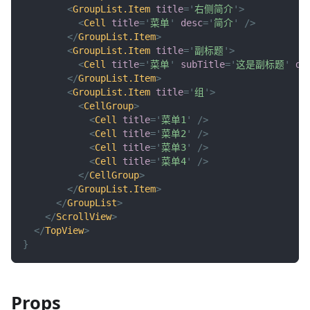
<
GroupList.Item
title
=
'
右侧简介
'
>
<
Cell
title
=
'
菜单
'
desc
=
'
简介
'
/>
</
GroupList.Item
>
<
GroupList.Item
title
=
'
副标题
'
>
<
Cell
title
=
'
菜单
'
subTitle
=
'
这是副标题
'
de
</
GroupList.Item
>
<
GroupList.Item
title
=
'
组
'
>
<
CellGroup
>
<
Cell
title
=
'
菜单1
'
/>
<
Cell
title
=
'
菜单2
'
/>
<
Cell
title
=
'
菜单3
'
/>
<
Cell
title
=
'
菜单4
'
/>
</
CellGroup
>
</
GroupList.Item
>
</
GroupList
>
</
ScrollView
>
</
TopView
>
}
Props