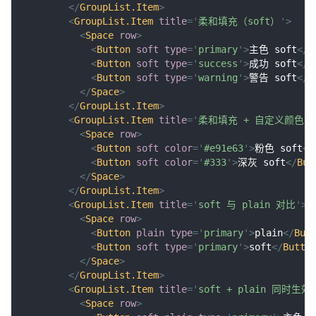
</
GroupList.Item
>
<
GroupList.Item
title
=
'
柔和填充（soft）
'
>
<
Space
row
>
<
Button
soft
type
=
'
primary
'
>
主色 soft
</
B
<
Button
soft
type
=
'
success
'
>
成功 soft
</
B
<
Button
soft
type
=
'
warning
'
>
警告 soft
</
B
</
Space
>
</
GroupList.Item
>
<
GroupList.Item
title
=
'
柔和填充 + 自定义颜色
'
>
<
Space
row
>
<
Button
soft
color
=
'
#e91e63
'
>
粉色 soft
</
<
Button
soft
color
=
'
#333
'
>
深灰 soft
</
But
</
Space
>
</
GroupList.Item
>
<
GroupList.Item
title
=
'
soft 与 plain 对比
'
>
<
Space
row
>
<
Button
plain
type
=
'
primary
'
>
plain
</
But
<
Button
soft
type
=
'
primary
'
>
soft
</
Butto
</
Space
>
</
GroupList.Item
>
<
GroupList.Item
title
=
'
soft + plain 同时生效
<
Space
row
>