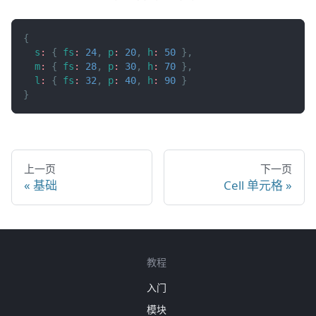
{
s
:
{
fs
:
24
,
p
:
20
,
h
:
50
}
,
m
:
{
fs
:
28
,
p
:
30
,
h
:
70
}
,
l
:
{
fs
:
32
,
p
:
40
,
h
:
90
}
}
上一页
下一页
基础
Cell 单元格
教程
入门
模块