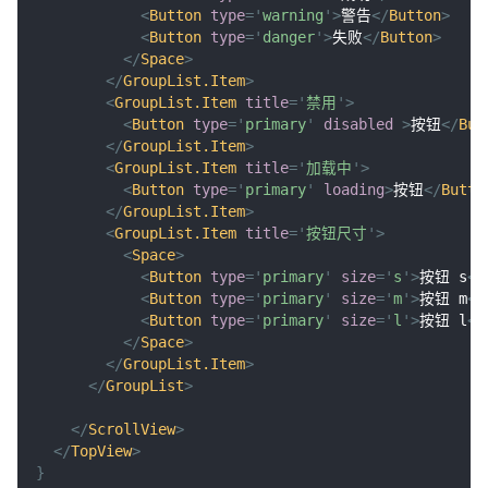
<
Button
type
=
'
warning
'
>
警告
</
Button
>
<
Button
type
=
'
danger
'
>
失败
</
Button
>
</
Space
>
</
GroupList.Item
>
<
GroupList.Item
title
=
'
禁用
'
>
<
Button
type
=
'
primary
'
disabled
>
按钮
</
But
</
GroupList.Item
>
<
GroupList.Item
title
=
'
加载中
'
>
<
Button
type
=
'
primary
'
loading
>
按钮
</
Butto
</
GroupList.Item
>
<
GroupList.Item
title
=
'
按钮尺寸
'
>
<
Space
>
<
Button
type
=
'
primary
'
size
=
'
s
'
>
按钮 s
</
<
Button
type
=
'
primary
'
size
=
'
m
'
>
按钮 m
</
<
Button
type
=
'
primary
'
size
=
'
l
'
>
按钮 l
</
</
Space
>
</
GroupList.Item
>
</
GroupList
>
</
ScrollView
>
</
TopView
>
}