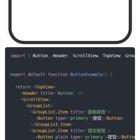
import
{
Button
,
Header
,
ScrollView
,
TopView
,
Group
export
default
function
ButtonExample
(
)
{
return
<
TopView
>
<
Header
title
=
'
Button
'
/>
<
ScrollView
>
<
GroupList
>
<
GroupList.Item
title
=
'
基础按钮
'
>
<
Button
type
=
'
primary
'
>
按钮
</
Button
>
</
GroupList.Item
>
<
GroupList.Item
title
=
'
镂空按钮
'
>
<
Button
plain
type
=
'
primary
'
>
按钮
</
Button
>