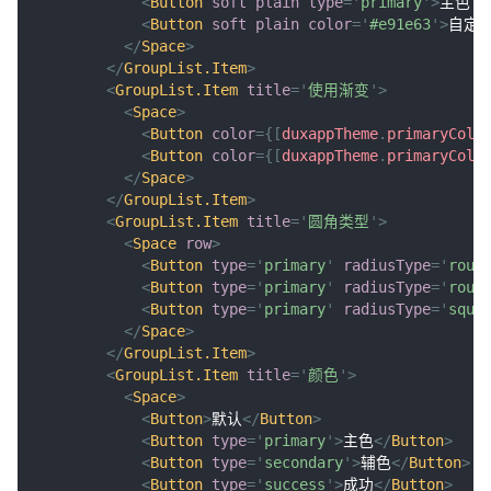
<
Button
soft
plain
type
=
'
primary
'
>
主色 so
<
Button
soft
plain
color
=
'
#e91e63
'
>
自定义色
</
Space
>
</
GroupList.Item
>
<
GroupList.Item
title
=
'
使用渐变
'
>
<
Space
>
<
Button
color
=
{
[
duxappTheme
.
primaryColo
<
Button
color
=
{
[
duxappTheme
.
primaryColo
</
Space
>
</
GroupList.Item
>
<
GroupList.Item
title
=
'
圆角类型
'
>
<
Space
row
>
<
Button
type
=
'
primary
'
radiusType
=
'
roun
<
Button
type
=
'
primary
'
radiusType
=
'
roun
<
Button
type
=
'
primary
'
radiusType
=
'
squa
</
Space
>
</
GroupList.Item
>
<
GroupList.Item
title
=
'
颜色
'
>
<
Space
>
<
Button
>
默认
</
Button
>
<
Button
type
=
'
primary
'
>
主色
</
Button
>
<
Button
type
=
'
secondary
'
>
辅色
</
Button
>
<
Button
type
=
'
success
'
>
成功
</
Button
>