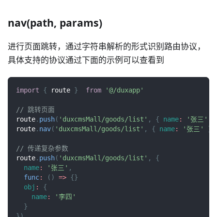
nav(path, params)
进行页面跳转，通过字符串解析的形式识别路由协议，
具体支持的协议通过下面的示例可以查看到
import
{
 route 
}
from
'@/duxapp'
// 跳转页面
route
.
push
(
'duxcmsMall/goods/list'
,
{
name
:
'张三'
}
route
.
nav
(
'duxcmsMall/goods/list'
,
{
name
:
'张三'
}
)
// 传递复杂参数
route
.
push
(
'duxcmsMall/goods/list'
,
{
name
:
'张三'
,
func
:
(
)
=>
{
}
obj
:
{
name
:
'李四'
}
}
)