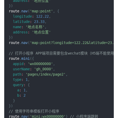
address
:
'地点位置'
}
)
route
.
nav
(
'map:point'
,
{
longitude
:
122.22
,
latitude
:
23.33
,
name
:
'地点名称'
,
address
:
'地点位置'
}
)
route
.
nav
(
'map:point?longitude=122.22&latitude=2
// 打开小程序 APP端项目需要包含wechat模块（H5端不能使用）
route
.
mini
(
{
appid
:
'wx00000000'
,
userName
:
'gh_0000'
,
path
:
'pages/index/page2'
,
type
:
1
,
query
:
{
a
:
1
,
b
:
2
}
}
)
// 使用字符串模板打开小程序
route
.
nav
(
'mini:wx00000000'
)
// 小程序端跳转