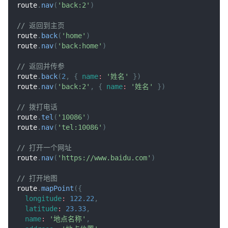
route
.
nav
(
'back:2'
)
// 返回到主页
route
.
back
(
'home'
)
route
.
nav
(
'back:home'
)
// 返回并传参
route
.
back
(
2
,
{
name
:
'姓名'
}
)
route
.
nav
(
'back:2'
,
{
name
:
'姓名'
}
)
// 拨打电话
route
.
tel
(
'10086'
)
route
.
nav
(
'tel:10086'
)
// 打开一个网址
route
.
nav
(
'https://www.baidu.com'
)
// 打开地图
route
.
mapPoint
(
{
longitude
:
122.22
,
latitude
:
23.33
,
name
:
'地点名称'
,