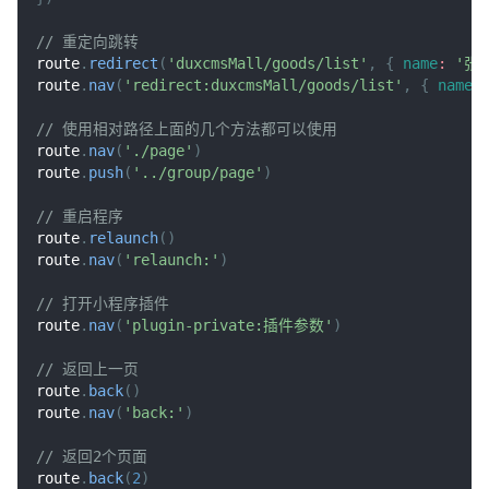
// 重定向跳转
route
.
redirect
(
'duxcmsMall/goods/list'
,
{
name
:
'张
route
.
nav
(
'redirect:duxcmsMall/goods/list'
,
{
name
:
// 使用相对路径上面的几个方法都可以使用
route
.
nav
(
'./page'
)
route
.
push
(
'../group/page'
)
// 重启程序
route
.
relaunch
(
)
route
.
nav
(
'relaunch:'
)
// 打开小程序插件
route
.
nav
(
'plugin-private:插件参数'
)
// 返回上一页
route
.
back
(
)
route
.
nav
(
'back:'
)
// 返回2个页面
route
.
back
(
2
)