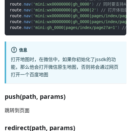
route
.
nav
(
'mini:wx00000000|gh_0000'
)
// 同时要支持AP
route
.
nav
(
'mini:wx00000000|gh_0000|2'
)
// 打开体验版
route
.
nav
(
'mini:wx00000000|gh_0000|pages/index/page
route
.
nav
(
'mini:wx00000000|gh_0000|pages/index/page
route
.
nav
(
'mini:gh_0000|pages/index/page2?a=1'
)
//
信息
打开地图时，在微信中，如果你初始化了jssdk的功
能，那么他会打开微信原生地图，否则将会通过网页
打开一个百度地图
push(path, params)
跳转到页面
redirect(path, params)