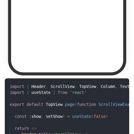
import
{
Header
,
ScrollView
,
TopView
,
Column
,
Text
,
import
{
 useState 
}
from
'react'
export
default
TopView
.
page
(
function
ScrollViewExam
const
[
show
,
 setShow
]
=
useState
(
false
)
return
<
>