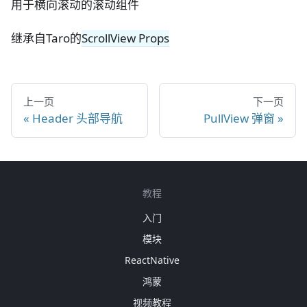
用于横向滚动的滚动组件
继承自Taro的
ScrollView Props
上一页
下一页
Header 头部导航
PullView 弹窗
教程
入门
模块
ReactNative
鸿蒙
视频教程