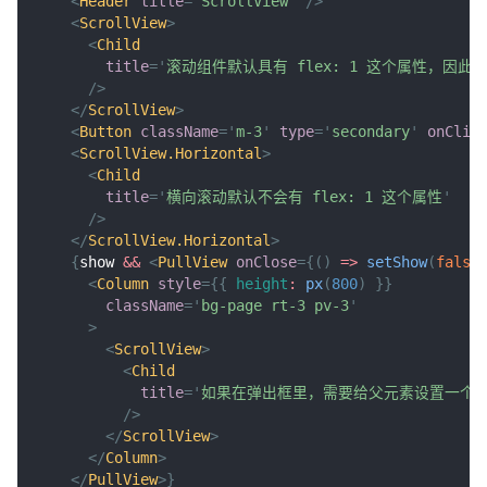
<
Header
title
=
'
ScrollView
'
/>
<
ScrollView
>
<
Child
title
=
'
滚动组件默认具有 flex: 1 这个属性，因
/>
</
ScrollView
>
<
Button
className
=
'
m-3
'
type
=
'
secondary
'
onClic
<
ScrollView.Horizontal
>
<
Child
title
=
'
横向滚动默认不会有 flex: 1 这个属性
'
/>
</
ScrollView.Horizontal
>
{
show 
&&
<
PullView
onClose
=
{
(
)
=>
setShow
(
false
<
Column
style
=
{
{
height
:
px
(
800
)
}
}
className
=
'
bg-page rt-3 pv-3
'
>
<
ScrollView
>
<
Child
title
=
'
如果在弹出框里，需要给父元素设置一个
/>
</
ScrollView
>
</
Column
>
</
PullView
>
}