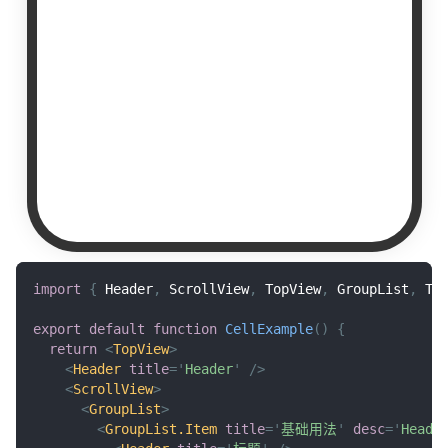
import
{
Header
,
ScrollView
,
TopView
,
GroupList
,
Te
export
default
function
CellExample
(
)
{
return
<
TopView
>
<
Header
title
=
'
Header
'
/>
<
ScrollView
>
<
GroupList
>
<
GroupList.Item
title
=
'
基础用法
'
desc
=
'
Hea