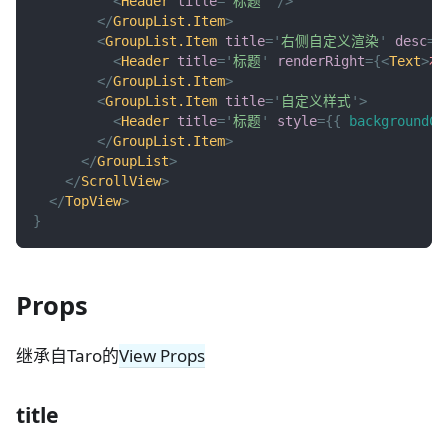
<
Header
title
=
'
标题
'
/>
</
GroupList.Item
>
<
GroupList.Item
title
=
'
右侧自定义渲染
'
desc
=
'
<
Header
title
=
'
标题
'
renderRight
=
{
<
Text
>
右
</
GroupList.Item
>
<
GroupList.Item
title
=
'
自定义样式
'
>
<
Header
title
=
'
标题
'
style
=
{
{
backgroundCo
</
GroupList.Item
>
</
GroupList
>
</
ScrollView
>
</
TopView
>
}
Props
继承自Taro的
View Props
title