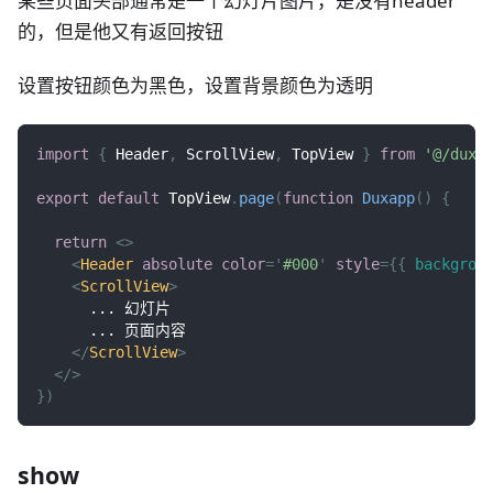
某些页面头部通常是一个幻灯片图片，是没有header
的，但是他又有返回按钮
设置按钮颜色为黑色，设置背景颜色为透明
import
{
Header
,
ScrollView
,
TopView
}
from
'@/duxa
export
default
TopView
.
page
(
function
Duxapp
(
)
{
return
<
>
<
Header
absolute
color
=
'
#000
'
style
=
{
{
backgrou
<
ScrollView
>
      ... 幻灯片
      ... 页面内容
</
ScrollView
>
</
>
}
)
show