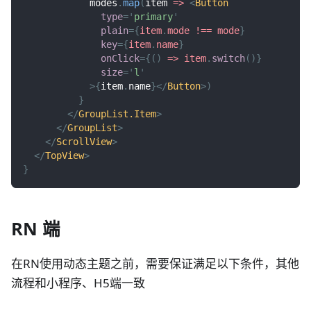
            modes
.
map
(
item
=>
<
Button
type
=
'
primary
'
plain
=
{
item
.
mode
!==
 mode
}
key
=
{
item
.
name
}
onClick
=
{
(
)
=>
 item
.
switch
(
)
}
size
=
'
l
'
>
{
item
.
name
}
</
Button
>
)
}
</
GroupList.Item
>
</
GroupList
>
</
ScrollView
>
</
TopView
>
}
RN 端
在RN使用动态主题之前，需要保证满足以下条件，其他
流程和小程序、H5端一致