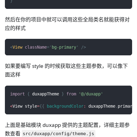
}
然后在你的项目中就可以调用这些全局类名就能获得对
应的样式
<
View
className
=
'
bg-primary
'
/>
如果要编写 style 的时候获取这些主题参数，可以像下
面这样
import
{
 duxappTheme 
}
from
'@/duxapp'
<
View
 style
=
{
{
backgroundColor
:
 duxappTheme
.
primary
上面是基础模块 duxapp 提供的主题配置，详细主题参
数查看
src/duxapp/config/theme.js