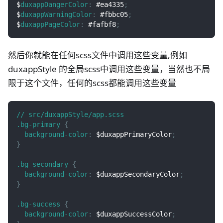
$
duxappDangerColor
:
#ea4335
;
$
duxappWarningColor
:
#fbbc05
;
$
duxappPageColor
:
#fafbf8
;
然后你就能在任何scss文件中调用这些变量,例如
duxappStyle 的全局scss中调用这些变量，当然也不局
限于这个文件，任何的scss都能调用这些变量
// src/duxappStyle/app
.scss
.bg-primary
{
background-color
:
 $duxappPrimaryColor
;
}
.bg-secondary
{
background-color
:
 $duxappSecondaryColor
;
}
.bg-success
{
background-color
:
 $duxappSuccessColor
;