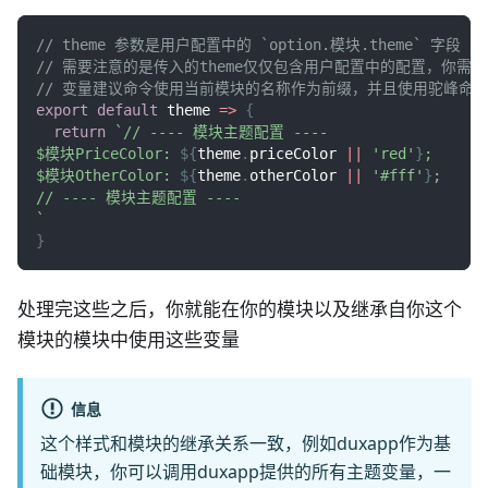
// theme 参数是用户配置中的 `option.模块.theme` 字段
// 需要注意的是传入的theme仅仅包含用户配置中的配置，你需要
// 变量建议命令使用当前模块的名称作为前缀，并且使用驼峰命
export
default
theme
=>
{
return
`
// ---- 模块主题配置 ----
$模块PriceColor: 
${
theme
.
priceColor
||
'red'
}
;
$模块OtherColor: 
${
theme
.
otherColor
||
'#fff'
}
;
// ---- 模块主题配置 ----
`
}
处理完这些之后，你就能在你的模块以及继承自你这个
模块的模块中使用这些变量
信息
这个样式和模块的继承关系一致，例如duxapp作为基
础模块，你可以调用duxapp提供的所有主题变量，一