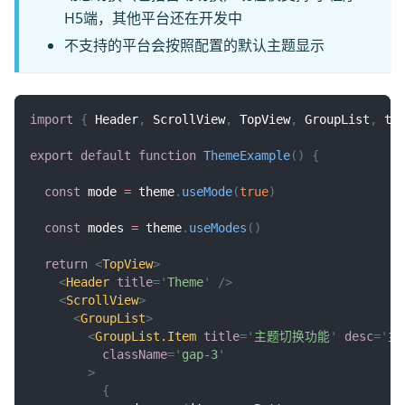
H5端，其他平台还在开发中
不支持的平台会按照配置的默认主题显示
import
{
Header
,
ScrollView
,
TopView
,
GroupList
,
 th
export
default
function
ThemeExample
(
)
{
const
 mode 
=
 theme
.
useMode
(
true
)
const
 modes 
=
 theme
.
useModes
(
)
return
<
TopView
>
<
Header
title
=
'
Theme
'
/>
<
ScrollView
>
<
GroupList
>
<
GroupList.Item
title
=
'
主题切换功能
'
desc
=
'
主
className
=
'
gap-3
'
>
{