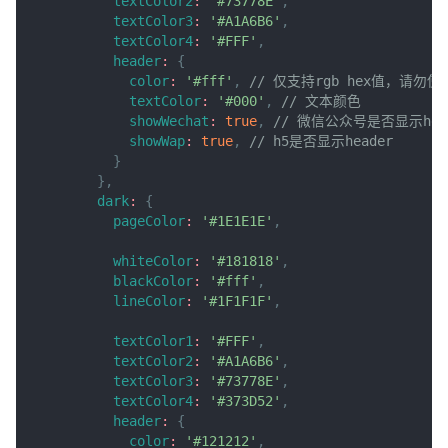
textColor2
:
'#73778E'
,
textColor3
:
'#A1A6B6'
,
textColor4
:
'#FFF'
,
header
:
{
color
:
'#fff'
,
// 仅支持rgb hex值，请
textColor
:
'#000'
,
// 文本颜色
showWechat
:
true
,
// 微信公众号是否显示hea
showWap
:
true
,
// h5是否显示header
}
}
,
dark
:
{
pageColor
:
'#1E1E1E'
,
whiteColor
:
'#181818'
,
blackColor
:
'#fff'
,
lineColor
:
'#1F1F1F'
,
textColor1
:
'#FFF'
,
textColor2
:
'#A1A6B6'
,
textColor3
:
'#73778E'
,
textColor4
:
'#373D52'
,
header
:
{
color
:
'#121212'
,