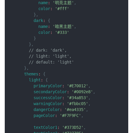
name
:
'明亮主题'
,
color
:
'#fff'
}
,
dark
:
{
name
:
'暗黑主题'
,
color
:
'#333'
}
}
,
// dark: 'dark',
// light: 'light',
// default: 'light'
}
,
themes
:
{
light
:
{
primaryColor
:
'#E70012'
,
secondaryColor
:
'#0092e8'
,
successColor
:
'#34a853'
,
warningColor
:
'#fbbc05'
,
dangerColor
:
'#ea4335'
,
pageColor
:
'#F7F9FC'
,
textColor1
:
'#373D52'
,