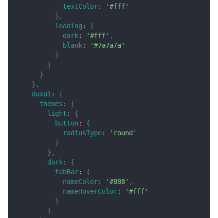
textColor
:
'#fff'
}
,
loading
:
{
dark
:
'#fff'
,
blank
:
'#7a7a7a'
}
}
}
}
,
duxui
:
{
themes
:
{
light
:
{
button
:
{
radiusType
:
'round'
}
}
,
dark
:
{
tabBar
:
{
nameColor
:
'#888'
,
nameHoverColor
:
'#fff'
}
}