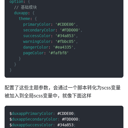
option
:
{
// 基础模块
duxapp
:
{
theme
:
{
primaryColor
:
'#CDDE00'
,
secondaryColor
:
'#FDD000'
,
successColor
:
'#34a853'
,
warningColor
:
'#fbbc05'
,
dangerColor
:
'#ea4335'
,
pageColor
:
'#fafbf8'
}
}
}
配置了这些主题参数，会通过一个脚本转化为scss变量
被加入到全局scss变量中，就像下面这样
$
duxappPrimaryColor
:
#CDDE00
;
$
duxappSecondaryColor
:
#FDD000
;
$
duxappSuccessColor
:
#34a853
;