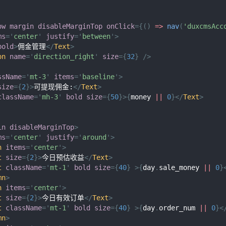
ow
margin
disableMarginTop
onClick
=
{
(
)
=>
nav
(
'duxcmsAcc
ms
=
'
center
'
justify
=
'
between
'
>
bold
>
佣金管理
</
Text
>
on
name
=
'
direction_right
'
size
=
{
32
}
/>
ssName
=
'
mt-3
'
items
=
'
baseline
'
>
size
=
{
2
}
>
可提现佣金:
</
Text
>
className
=
'
mh-3
'
bold
size
=
{
50
}
>
{
money 
||
0
}
</
Text
>
in
disableMarginTop
>
ms
=
'
center
'
justify
=
'
around
'
>
n
items
=
'
center
'
>
t
size
=
{
2
}
>
今日预估收益
</
Text
>
t
className
=
'
mt-1
'
bold
size
=
{
40
}
>
{
day
.
sale_money
||
0
}
mn
>
n
items
=
'
center
'
>
t
size
=
{
2
}
>
今日有效订单
</
Text
>
t
className
=
'
mt-1
'
bold
size
=
{
40
}
>
{
day
.
order_num
||
0
}
<
mn
>