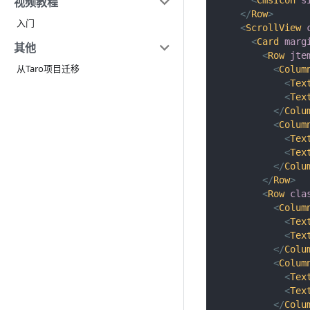
视频教程
</
Row
>
入门
<
ScrollView
<
Card
marg
其他
<
Row
jte
从Taro项目迁移
<
Colum
<
Tex
<
Tex
</
Colu
<
Colum
<
Tex
<
Tex
</
Colu
</
Row
>
<
Row
cla
<
Colum
<
Tex
<
Tex
</
Colu
<
Colum
<
Tex
<
Tex
</
Colu