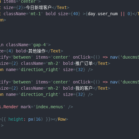
n
items
=
'
center
'
>
t
size
=
{
2
}
>
今日新增客户
</
Text
>
t
className
=
'
mt-1
'
bold
size
=
{
40
}
>
{
day
.
user_num
||
0
}
</
mn
>
in
className
=
'
gap-4
'
>
ze
=
{
4
}
bold
>
其他操作
</
Text
>
tify
=
'
between
'
items
=
'
center
'
onClick
=
{
(
)
=>
nav
(
'duxcms
size
=
{
2
}
className
=
'
mh-2
'
bold
>
推广订单
</
Text
>
on
name
=
'
direction_right
'
size
=
{
32
}
/>
tify
=
'
between
'
items
=
'
center
'
onClick
=
{
(
)
=>
nav
(
'duxcms
size
=
{
2
}
className
=
'
mh-2
'
bold
>
我的客户
</
Text
>
on
name
=
'
direction_right
'
size
=
{
32
}
/>
k.Render
mark
=
'
index.menus
'
/>
=
{
{
height
:
px
(
16
)
}
}
>
</
Row
>
>