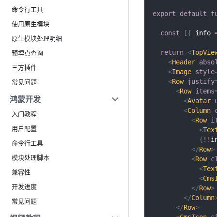
命令行工具
export
default
f
使用原生模块
const
[
{
 info 
原生模块处理明细
预埋点查询
return
<
TopVie
<
Header
abso
三方插件
<
Image
style
常见问题
<
Row
justify
<
Row
items
鸿蒙开发
<
Avatar
<
Column
入门教程
<
Row
i
用户配置
<
Tex
{
!
!
i
命令行工具
</
Row
>
模块处理脚本
<
Row
c
<
Tex
兼容性
<
Cms
开发进度
</
Row
>
</
Column
常见问题
</
Row
>
<
CmsIcon
s