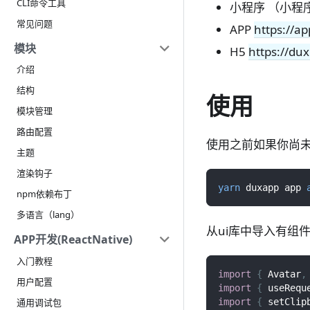
CLI命令工具
小程序 （小程序
常见问题
APP
https://a
模块
H5
https://du
介绍
结构
使用
模块管理
路由配置
使用之前如果你尚
主题
渲染钩子
yarn
 duxapp app 
npm依赖布丁
多语言（lang）
从ui库中导入有组
APP开发(ReactNative)
入门教程
import
{
Avatar
,
用户配置
import
{
 useRequ
通用调试包
import
{
 setClip