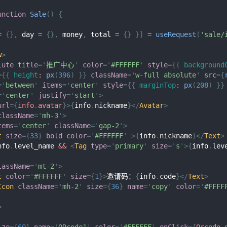
unction
Sale
(
)
{
=
{
}
,
 day 
=
{
}
,
 money
,
 total 
=
{
}
}
]
=
useRequest
(
'sale/
w
>
lute
title
=
'
推广中心
'
color
=
'
#FFFFFF
'
style
=
{
{
background
=
{
{
height
:
px
(
396
)
}
}
className
=
'
w-full absolute
'
src
=
{
=
'
between
'
items
=
'
center
'
style
=
{
{
marginTop
:
px
(
208
)
}
}
=
'
center
'
justify
=
'
start
'
>
url
=
{
info
.
avatar
}
>
{
info
.
nickname
}
</
Avatar
>
className
=
'
mh-3
'
>
tems
=
'
center
'
className
=
'
gap-2
'
>
t
size
=
{
33
}
bold
color
=
'
#FFFFFF
'
>
{
info
.
nickname
}
</
Text
>
nfo
.
level_name
&&
<
Tag
type
=
'
primary
'
size
=
'
s
'
>
{
info
.
lev
lassName
=
'
mt-2
'
>
t
color
=
'
#FFFFFF
'
size
=
{
1
}
>
邀请码：
{
info
.
code
}
</
Text
>
Icon
className
=
'
mh-2
'
size
=
{
36
}
name
=
'
copy
'
color
=
'
#FFFF
>
ize
=
{
60
}
name
=
'
QRcode1
'
color
=
'
#FFFFFF
'
onClick
=
{
Qrcode
.