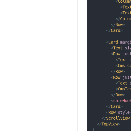
<
Colum
<
Tex
<
Tex
</
Colu
</
Row
>
</
Card
>
<
Card
marg
<
Text
si
<
Row
jus
<
Text
<
CmsIc
</
Row
>
<
Row
jus
<
Text
<
CmsIc
</
Row
>
<
saleHoo
</
Card
>
<
Row
style
</
ScrollView
</
TopView
>
}