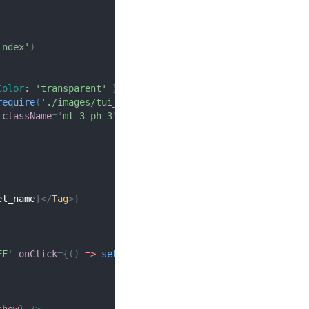
index'
)
Color
:
'transparent'
}
}
/>
require
(
'./images/tui_bag.png'
)
}
/>
className
=
'
mt-3 ph-3
'
>
el_name
}
</
Tag
>
}
FF
'
onClick
=
{
(
)
=>
setClipboardData
(
{
data
:
 info
.
code
}
)
show
}
/>