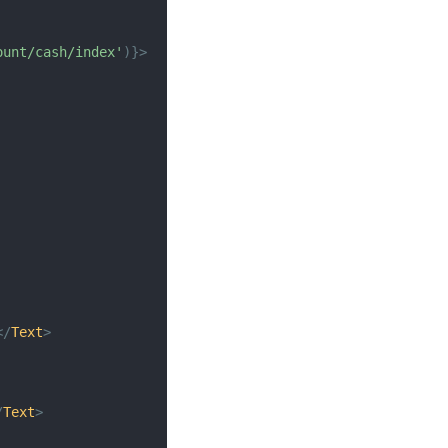
ount/cash/index'
)
}
>
</
Text
>
/
Text
>