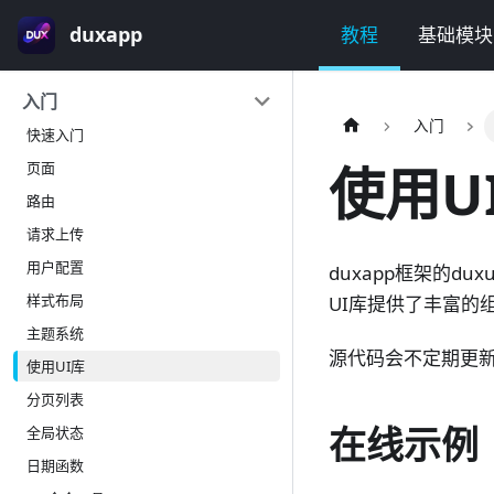
duxapp
教程
基础模块
入门
入门
快速入门
使用U
页面
路由
请求上传
用户配置
duxapp框架的
样式布局
UI库提供了丰富的
主题系统
源代码会不定期更新到
使用UI库
分页列表
在线示例
全局状态
日期函数