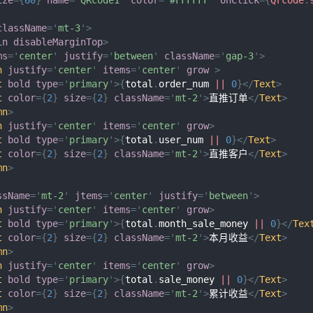
className
=
'
mt-3
'
>
in
disableMarginTop
>
ms
=
'
center
'
justify
=
'
between
'
className
=
'
gap-3
'
>
n
justify
=
'
center
'
items
=
'
center
'
grow
>
t
bold
type
=
'
primary
'
>
{
total
.
order_num
||
0
}
</
Text
>
t
color
=
{
2
}
size
=
{
2
}
className
=
'
mt-2
'
>
直推订单
</
Text
>
mn
>
n
justify
=
'
center
'
items
=
'
center
'
grow
>
t
bold
type
=
'
primary
'
>
{
total
.
user_num
||
0
}
</
Text
>
t
color
=
{
2
}
size
=
{
2
}
className
=
'
mt-2
'
>
直推客户
</
Text
>
mn
>
ssName
=
'
mt-2
'
jtems
=
'
center
'
justify
=
'
between
'
>
n
justify
=
'
center
'
items
=
'
center
'
grow
>
t
bold
type
=
'
primary
'
>
{
total
.
month_sale_money
||
0
}
</
Tex
t
color
=
{
2
}
size
=
{
2
}
className
=
'
mt-2
'
>
本月收益
</
Text
>
mn
>
n
justify
=
'
center
'
items
=
'
center
'
grow
>
t
bold
type
=
'
primary
'
>
{
total
.
sale_money
||
0
}
</
Text
>
t
color
=
{
2
}
size
=
{
2
}
className
=
'
mt-2
'
>
累计收益
</
Text
>
mn
>