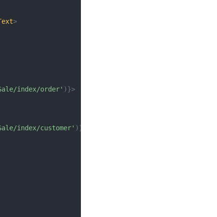
Text
>
Sale/index/order'
)
}
>
Sale/index/customer'
)
}
>