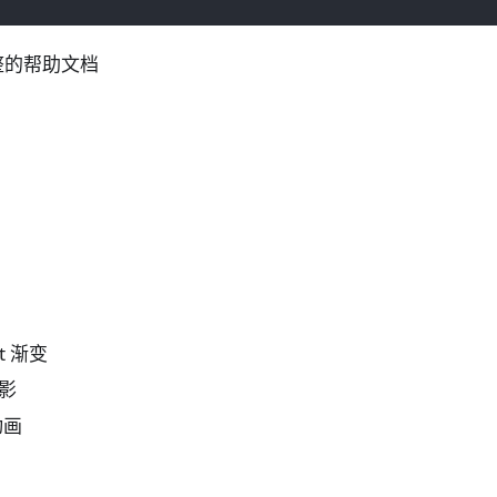
整的帮助文档
nt 渐变
阴影
动画