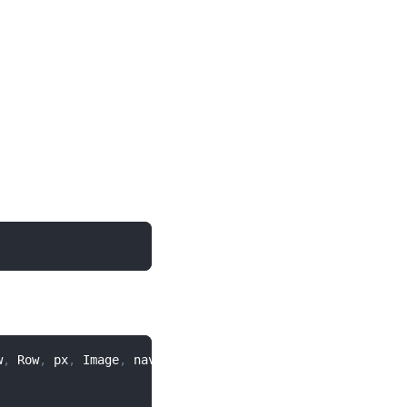
w
,
Row
,
 px
,
Image
,
 nav
,
Tag
}
from
'@/duxui'