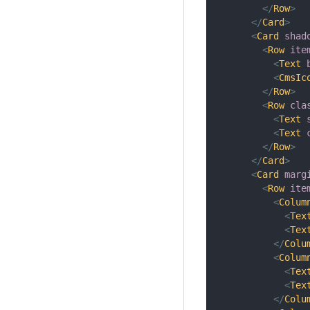
</
Row
>
</
Card
>
<
Card
shad
<
Row
ite
<
Text
<
CmsIc
</
Row
>
<
Row
cla
<
Text
<
Text
</
Row
>
</
Card
>
<
Card
marg
<
Row
ite
<
Colum
<
Tex
<
Tex
</
Colu
<
Colum
<
Tex
<
Tex
</
Colu