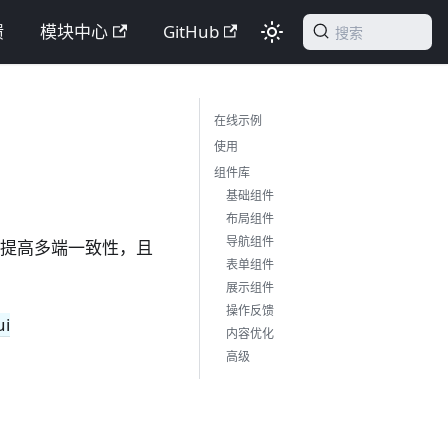
馈
模块中心
GitHub
搜索
在线示例
使用
组件库
基础组件
布局组件
导航组件
，提高多端一致性，且
表单组件
展示组件
操作反馈
ui
内容优化
高级