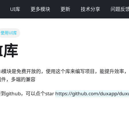
UI库
更多模块
更新
技术分享
问题反
使用UI库
I库
duxui模块是免费开放的，使用这个库来编写项目，能提升效率
组件，多端的兼容
github，可以点个star
https://github.com/duxapp/dux