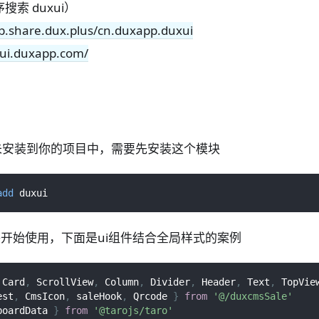
搜索 duxui）
pp.share.dux.plus/cn.duxapp.duxui
xui.duxapp.com/
未安装到你的项目中，需要先安装这个模块
add
 duxui
件开始使用，下面是ui组件结合全局样式的案例
Card
,
ScrollView
,
Column
,
Divider
,
Header
,
Text
,
TopVie
est
,
CmsIcon
,
 saleHook
,
Qrcode
}
from
'@/duxcmsSale'
boardData 
}
from
'@tarojs/taro'