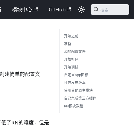
馈
模块中心
GitHub
搜索
开始之前
准备
添加配置文件
开始打包
开始调试
需创建简单的配置文
自定义app图标
打包发布版本
使用其他原生模块
自己集成第三方插件
RN模块教程
低了RN的难度，但是