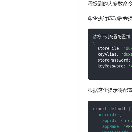
程提到的大多数命
命令执行成功后会
请将下列配置配置到 dux
{
  storeFile: 
'du
  keyAlias: 
'dux
  storePassword:
  keyPassword: 
'
}
根据这个提示将配
export
default
{
android
:
{
appid
:
'cn.d
appName
:
'A