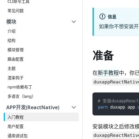
CLI命令工具
常见问题
信息
模块
如果你不想安装开
介绍
结构
模块管理
准备
路由配置
主题
在
新手教程
中，你
渲染钩子
duxappReactNativ
npm依赖布丁
多语言（lang）
# 安装duxappReact
APP开发(ReactNative)
yarn
 duxapp app 
入门教程
安装模块之后修改
用户配置
通用调试包
duxappReactNativ