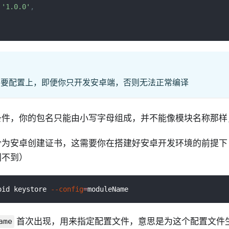
'1.0.0'
,
os都需要配置上，即便你只开发安卓端，否则无法正常编译
条件，你的包名只能由小写字母组成，并不能像模块名称那样
为安卓创建证书，这需要你在搭建好安卓开发环境的前提下（
别不到）
oid keystore 
--config
=
moduleName
首次出现，用来指定配置文件，意思是为这个配置文件
ame