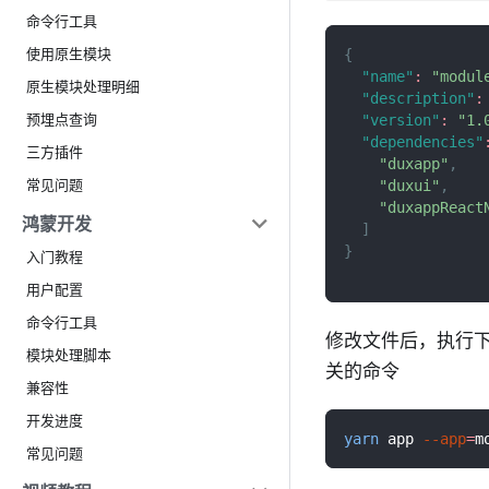
命令行工具
使用原生模块
{
"name"
:
"modul
原生模块处理明细
"description"
:
预埋点查询
"version"
:
"1.
"dependencies"
三方插件
"duxapp"
,
常见问题
"duxui"
,
"duxappReact
鸿蒙开发
]
}
入门教程
用户配置
命令行工具
修改文件后，执行下
模块处理脚本
关的命令
兼容性
开发进度
yarn
 app 
--app
=
m
常见问题