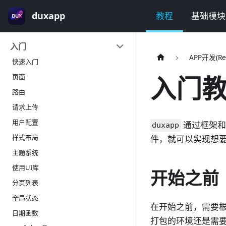
duxapp
教程
基础模块
入门
APP开发(Rea
快速入门
入门
页面
路由
请求上传
用户配置
通过框架和
duxapp
样式布局
件，就可以实现想
主题系统
使用UI库
开始之前
分页列表
全局状态
在开始之前，需要根
日期函数
打包的环境还是需