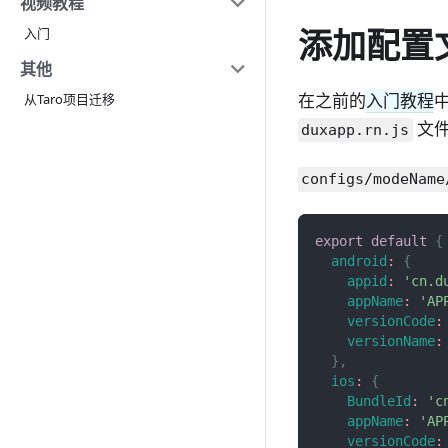
视频教程
添加配置
入门
其他
在之前的
入门教程
从Taro项目迁移
文件
duxapp.rn.js
configs/modeName
export
default
{
android
:
{
appid
:
'cn.d
appName
:
'A
versionCode
:
versionName
:
}
,
ios
:
{
BundleId
:
'c
appName
:
'A
versionCode
: