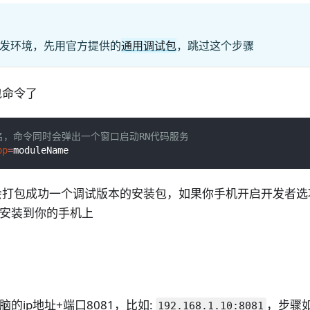
发环境，先用官方提供的
通用调试包
，跳过这个步骤
包命令了
命名，命令同时会弹出一个窗口启动RN代码服务
pp
=
moduleName
会打包成功一个调试版本的安装包，如果你手机开启开发者选
包安装到你的手机上
脑的ip地址+端口8081，比如:
，步骤
192.168.1.10:8081