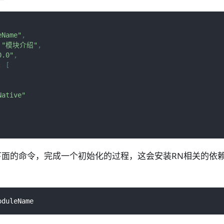
eName"
,
"模块介绍"
,
0.0"
,
:
[
Native"
面的命令，完成一个初始化的过程，这会安装RN相关的依赖，
oduleName