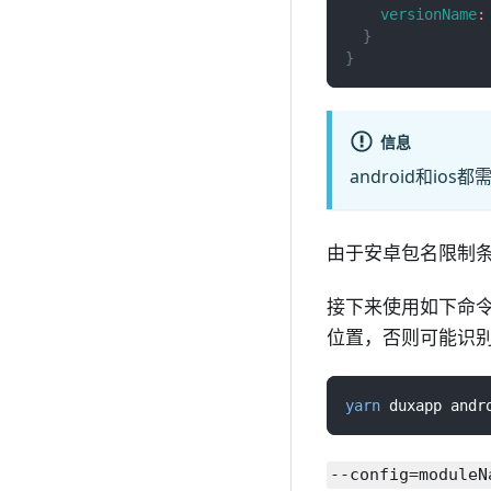
versionName
:
}
}
信息
android和i
由于安卓包名限制
接下来使用如下命令
位置，否则可能识
yarn
 duxapp andr
--config=moduleN