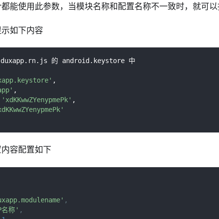
令都能使用此参数，当模块名称和配置名称不一致时，就可以
提示如下内容
app.rn.js 的 android.keystore 中
xapp.keystore'
,
app'
,
 
'xdKKwwZYenypmePk'
,
xdKKwwZYenypmePk'
置内容配置如下
uxapp.modulename'
,
PP名称'
,