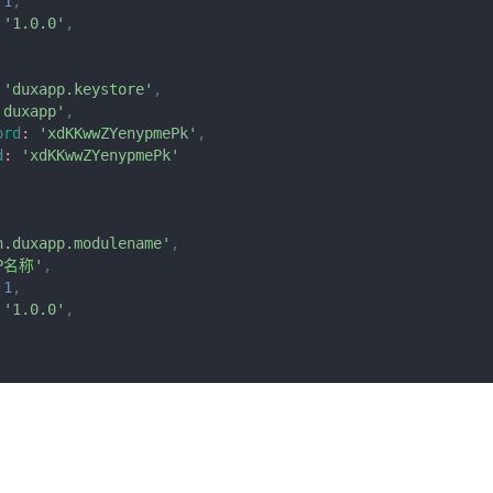
1
,
'1.0.0'
,
'duxapp.keystore'
,
'duxapp'
,
ord
:
'xdKKwwZYenypmePk'
,
d
:
'xdKKwwZYenypmePk'
n.duxapp.modulename'
,
PP名称'
,
1
,
'1.0.0'
,