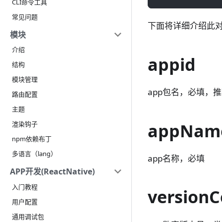
CLI命令工具
常见问题
下面将详细介绍此
模块
介绍
appid
结构
模块管理
app包名，必填，
路由配置
主题
appNam
渲染钩子
npm依赖布丁
多语言（lang）
app名称，必填
APP开发(ReactNative)
入门教程
version
用户配置
通用调试包