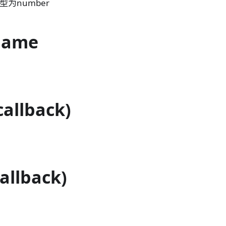
型为number
Name
callback)
allback)