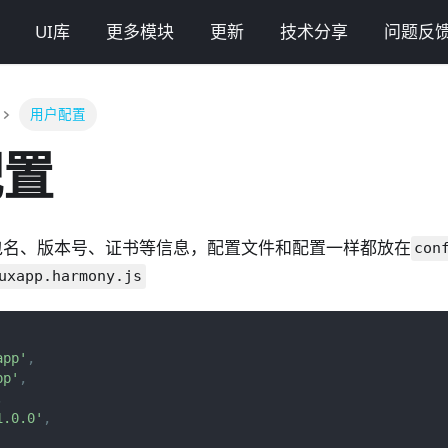
UI库
更多模块
更新
技术分享
问题反
用户配置
配置
包名、版本号、证书等信息，配置文件和配置一样都放在
con
uxapp.harmony.js
app'
,
pp'
,
,
1.0.0'
,