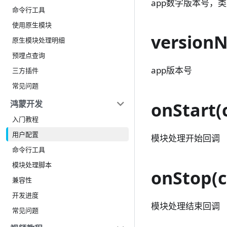
app数字版本号，类
命令行工具
使用原生模块
version
原生模块处理明细
预埋点查询
app版本号
三方插件
常见问题
鸿蒙开发
onStart(
入门教程
用户配置
模块处理开始回调
命令行工具
模块处理脚本
onStop(c
兼容性
开发进度
模块处理结束回调
常见问题