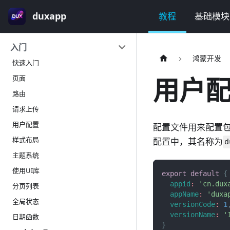
duxapp
教程
基础模块
入门
鸿蒙开发
快速入门
用户
页面
路由
请求上传
用户配置
配置文件用来配置
样式布局
配置中，其名称为
d
主题系统
使用UI库
export
default
{
appid
:
'cn.dux
分页列表
appName
:
'duxa
全局状态
versionCode
:
1
versionName
:
'
日期函数
}