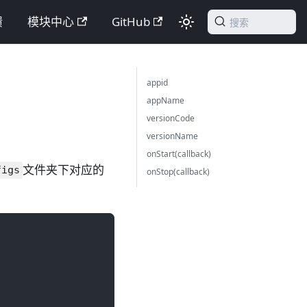
馈
模块中心
GitHub
搜索
appid
appName
versionCode
versionName
onStart(callback)
文件夹下对应的
figs
onStop(callback)