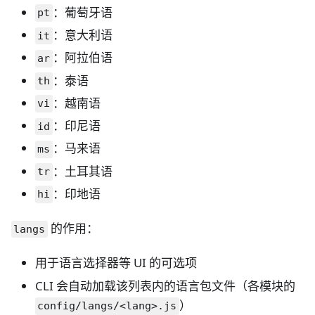
：葡萄牙语
pt
：意大利语
it
：阿拉伯语
ar
：泰语
th
：越南语
vi
：印尼语
id
：马来语
ms
：土耳其语
tr
：印地语
hi
的作用：
langs
用于语言选择器等 UI 的可选项
CLI 会自动加载该列表内的语言包文件（各模块的
）
config/langs/<lang>.js