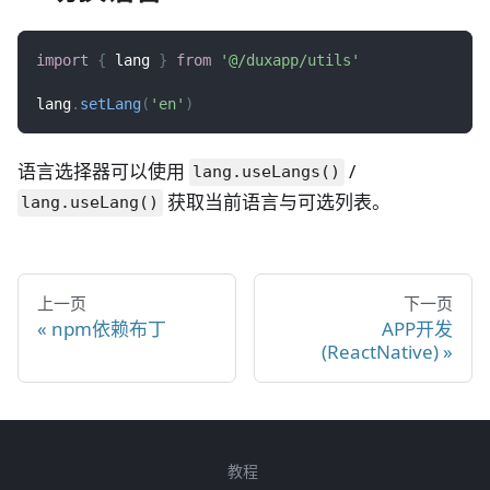
import
{
 lang 
}
from
'@/duxapp/utils'
lang
.
setLang
(
'en'
)
语言选择器可以使用
/
lang.useLangs()
获取当前语言与可选列表。
lang.useLang()
上一页
下一页
npm依赖布丁
APP开发
(ReactNative)
教程