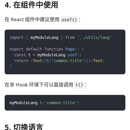
4. 在组件中使用
在 React 组件中建议使用
：
useT()
import
{
 myModuleLang 
}
from
'../utils/lang'
export
default
function
Page
(
)
{
const
 t 
=
 myModuleLang
.
useT
(
)
return
<
Text
>
{
t
(
'common.title'
)
}
</
Text
>
}
在非 Hook 环境下可以直接调用
：
t()
myModuleLang
.
t
(
'common.title'
)
5. 切换语言