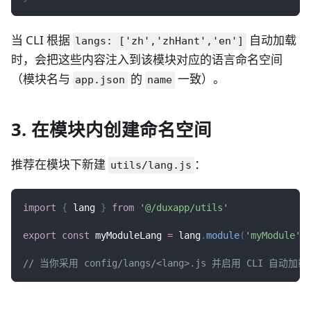
当 CLI 根据
自动加载
langs: ['zh','zhHant','en']
时，会把这些内容注入到该模块对应的语言命名空间
（模块名与
的
一致）。
app.json
name
3. 在模块内创建命名空间
推荐在模块下新建
：
utils/lang.js
import
{
 lang 
}
from
'@/duxapp/utils'
export
const
 myModuleLang 
=
 lang
.
module
(
'myModule'
)
// 当你采用 config/langs/<lang>.js 并启用 CLI 自动加