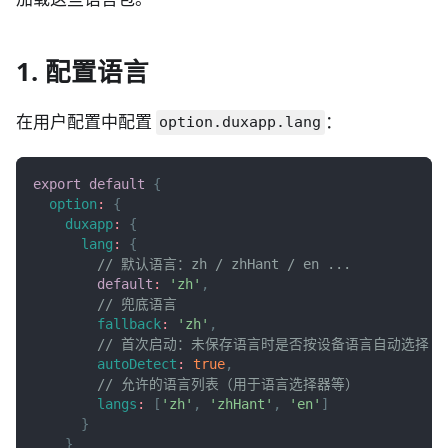
1. 配置语言
在用户配置中配置
：
option.duxapp.lang
export
default
{
option
:
{
duxapp
:
{
lang
:
{
// 默认语言：zh / zhHant / en ...
default
:
'zh'
,
// 兜底语言
fallback
:
'zh'
,
// 首次启动：未保存语言时是否按设备语言自动选择（需在
autoDetect
:
true
,
// 允许的语言列表（用于语言选择器等）
langs
:
[
'zh'
,
'zhHant'
,
'en'
]
}
}