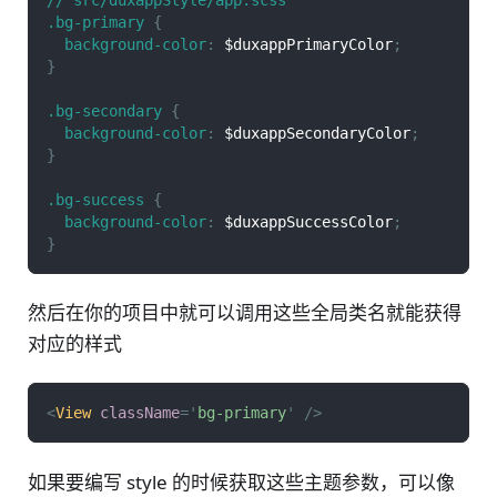
.bg-primary
{
background-color
:
 $duxappPrimaryColor
;
}
.bg-secondary
{
background-color
:
 $duxappSecondaryColor
;
}
.bg-success
{
background-color
:
 $duxappSuccessColor
;
}
然后在你的项目中就可以调用这些全局类名就能获得
对应的样式
<
View
className
=
'
bg-primary
'
/>
如果要编写 style 的时候获取这些主题参数，可以像