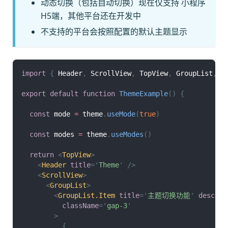
动态切换（包括自动切换）现在仅支持 小程序
H5端，其他平台还在开发中
不支持的平台会按照配置的默认主题显示
import
{
Header
,
ScrollView
,
TopView
,
GroupList
,
 t
export
default
function
ThemeExample
(
)
{
const
 mode 
=
 theme
.
useMode
(
true
)
const
 modes 
=
 theme
.
useModes
(
)
return
<
TopView
>
<
Header
title
=
'
Theme
'
/>
<
ScrollView
>
<
GroupList
>
<
GroupList.Item
title
=
'
主题切换功能
'
desc
=
'
className
=
'
gap-3
'
>
{