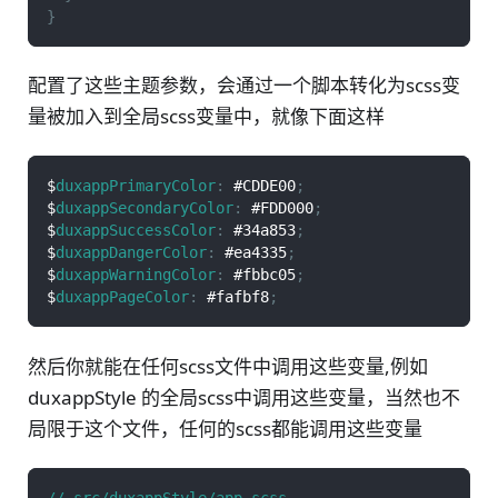
}
配置了这些主题参数，会通过一个脚本转化为scss变
量被加入到全局scss变量中，就像下面这样
$
duxappPrimaryColor
:
#CDDE00
;
$
duxappSecondaryColor
:
#FDD000
;
$
duxappSuccessColor
:
#34a853
;
$
duxappDangerColor
:
#ea4335
;
$
duxappWarningColor
:
#fbbc05
;
$
duxappPageColor
:
#fafbf8
;
然后你就能在任何scss文件中调用这些变量,例如
duxappStyle 的全局scss中调用这些变量，当然也不
局限于这个文件，任何的scss都能调用这些变量
// src/duxappStyle/app
.scss