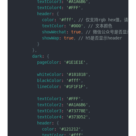
textColor3
:
'#A1A6B6'
,
textColor4
:
'#FFF'
,
header
:
{
color
:
'#fff'
,
// 仅支持rgb hex值，
textColor
:
'#000'
,
// 文本颜色
showWechat
:
true
,
// 微信公众号是否显示hea
showWap
:
true
,
// h5是否显示header
}
}
,
dark
:
{
pageColor
:
'#1E1E1E'
,
whiteColor
:
'#181818'
,
blackColor
:
'#fff'
,
lineColor
:
'#1F1F1F'
,
textColor1
:
'#FFF'
,
textColor2
:
'#A1A6B6'
,
textColor3
:
'#73778E'
,
textColor4
:
'#373D52'
,
header
:
{
color
:
'#121212'
,
textColor
:
'#fff'