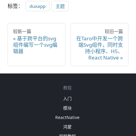
标签：
duxapp
主题
较新一篇
较旧一篇
基于跨平台的svg
在Taro中开发一个跨
组件编写一个svg编
端Svg组件，同时支
辑器
持小程序、H5、
React Native
教程
入门
模块
ReactNative
鸿蒙