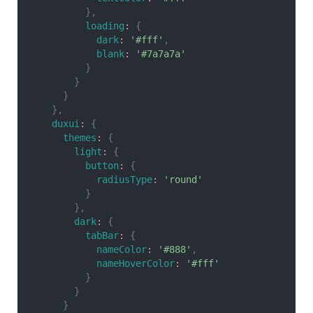
}
,
loading
:
{
dark
:
'#fff'
,
blank
:
'#7a7a7a'
}
}
}
}
,
duxui
:
{
themes
:
{
light
:
{
button
:
{
radiusType
:
'round'
}
}
,
dark
:
{
tabBar
:
{
nameColor
:
'#888'
,
nameHoverColor
:
'#fff'
}
}
}