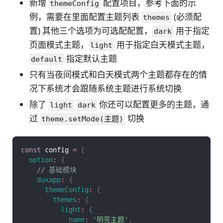
新增
配置项目，参考下面的示
themeConfig
例，需要在里面配置主题列表
(必须配
themes
置) 其他三个选项为可选配配置，
用于指定
dark
页面模式主题，
用于指定白天模式主题，
light
指定默认主题
default
只有当夜间模式和白天模式两个主题都存在的情
况下系统才会跟随系统主题进行系统切换
除了
你还可以配置更多的主题，通
light
dark
过
切换
theme.setMode(主题)
const
 config 
=
{
option
:
{
// 基础模块
duxapp
:
{
themeConfig
:
{
themes
:
{
light
:
{
name
:
'明亮主题'
,