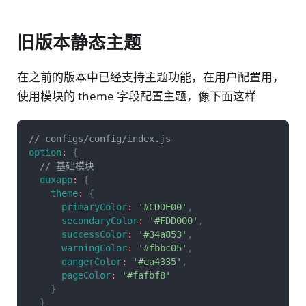
旧版本静态主题
在之前的版本中已经支持主题功能，在用户配置用，
使用模块的 theme 字段配置主题，像下面这样
// configs/config/index.js
option
:
{
// 基础模块
duxapp
:
{
theme
:
{
primaryColor
:
'#CDDE00'
,
secondaryColor
:
'#FDD000'
,
successColor
:
'#34a853'
,
warningColor
:
'#fbbc05'
,
dangerColor
:
'#ea4335'
,
pageColor
:
'#fafbf8'
}
}