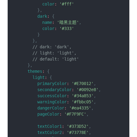
color
:
'#fff'
}
,
dark
:
{
name
:
'暗黑主题'
,
color
:
'#333'
}
}
,
// dark: 'dark',
// light: 'light',
// default: 'light'
}
,
themes
:
{
light
:
{
primaryColor
:
'#E70012'
,
secondaryColor
:
'#0092e8'
,
successColor
:
'#34a853'
,
warningColor
:
'#fbbc05'
,
dangerColor
:
'#ea4335'
,
pageColor
:
'#F7F9FC'
,
textColor1
:
'#373D52'
,
textColor2
:
'#73778E'
,