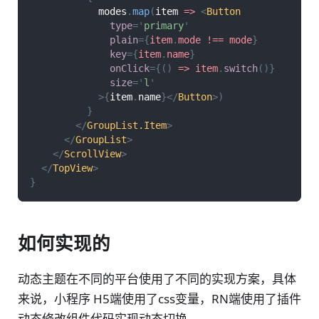
            modes
.
map
(
item
=>
<
Button
type
=
'
primary
'
plain
=
{
item
.
mode
!==
 mode
}
key
=
{
item
.
name
}
onClick
=
{
(
)
=>
 item
.
switch
(
)
}
size
=
'
l
'
>
{
item
.
name
}
</
Button
>
)
}
</
GroupList.Item
>
</
GroupList
>
</
ScrollView
>
</
TopView
>
}
如何实现的
动态主题在不同的平台使用了不同的实现方案，具体
来说，小程序 H5端使用了css变量，RN端使用了插件
动态修改组件代码实现动态切换