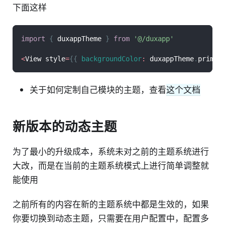
下面这样
import
{
 duxappTheme 
}
from
'@/duxapp'
<
View
 style
=
{
{
backgroundColor
:
 duxappTheme
.
primar
关于如何定制自己模块的主题，查看
这个文档
新版本的动态主题
为了最小的升级成本，系统未对之前的主题系统进行
大改，而是在当前的主题系统模式上进行简单调整就
能使用
之前所有的内容在新的主题系统中都是生效的，如果
你要切换到动态主题，只需要在用户配置中，配置多