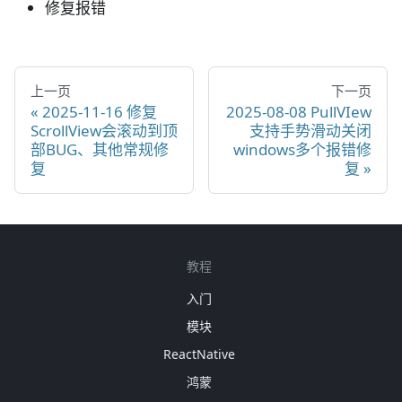
修复报错
上一页
下一页
2025-11-16 修复
2025-08-08 PullVIew
ScrollView会滚动到顶
支持手势滑动关闭
部BUG、其他常规修
windows多个报错修
复
复
教程
入门
模块
ReactNative
鸿蒙