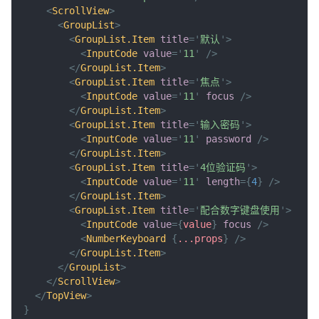
<
ScrollView
>
<
GroupList
>
<
GroupList.Item
title
=
'
默认
'
>
<
InputCode
value
=
'
11
'
/>
</
GroupList.Item
>
<
GroupList.Item
title
=
'
焦点
'
>
<
InputCode
value
=
'
11
'
focus
/>
</
GroupList.Item
>
<
GroupList.Item
title
=
'
输入密码
'
>
<
InputCode
value
=
'
11
'
password
/>
</
GroupList.Item
>
<
GroupList.Item
title
=
'
4位验证码
'
>
<
InputCode
value
=
'
11
'
length
=
{
4
}
/>
</
GroupList.Item
>
<
GroupList.Item
title
=
'
配合数字键盘使用
'
>
<
InputCode
value
=
{
value
}
focus
/>
<
NumberKeyboard
{
...
props
}
/>
</
GroupList.Item
>
</
GroupList
>
</
ScrollView
>
</
TopView
>
}