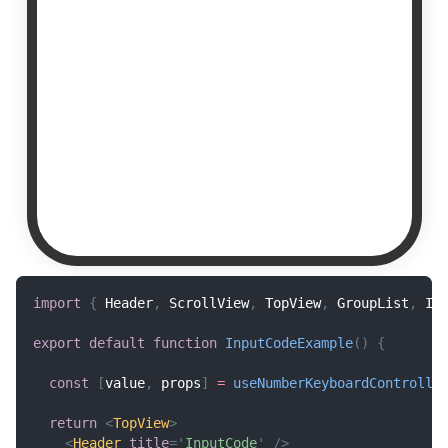
import
{
Header
,
ScrollView
,
TopView
,
GroupList
,
In
export
default
function
InputCodeExample
(
)
{
const
[
value
,
 props
]
=
useNumberKeyboardControlle
return
<
TopView
>
<
Header
title
=
'
InputCode
'
/>