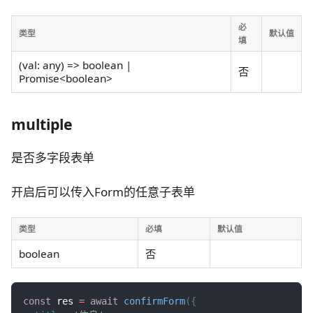
必
类型
默认值
填
(val: any) => boolean |
否
Promise<boolean>
multiple
是否多字段表单
开启后可以传入Form的任意子表单
类型
必填
默认值
boolean
否
const
 res 
=
await
confirmForm
(
{