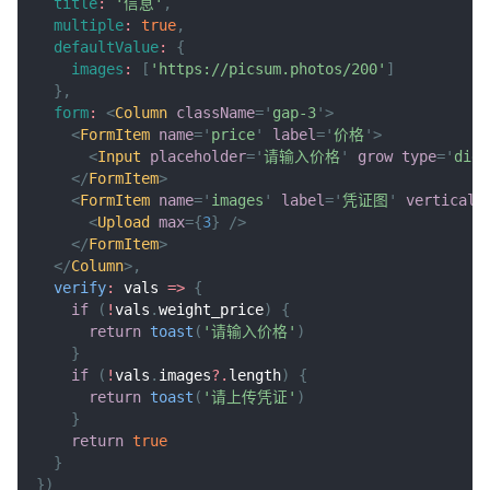
title
:
'信息'
,
multiple
:
true
,
defaultValue
:
{
images
:
[
'https://picsum.photos/200'
]
}
,
form
:
<
Column
className
=
'
gap-3
'
>
<
FormItem
name
=
'
price
'
label
=
'
价格
'
>
<
Input
placeholder
=
'
请输入价格
'
grow
type
=
'
digi
</
FormItem
>
<
FormItem
name
=
'
images
'
label
=
'
凭证图
'
vertical
>
<
Upload
max
=
{
3
}
/>
</
FormItem
>
</
Column
>
,
verify
:
vals
=>
{
if
(
!
vals
.
weight_price
)
{
return
toast
(
'请输入价格'
)
}
if
(
!
vals
.
images
?.
length
)
{
return
toast
(
'请上传凭证'
)
}
return
true
}
}
)