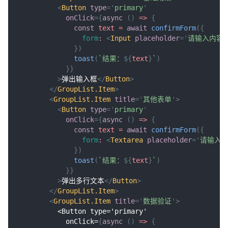
<
Button
type
=
'
primary
'
onClick
=
{
async
(
)
=>
{
const
 text 
=
await
confirmForm
(
{
form
:
<
Input
placeholder
=
'
请输入内容
'
}
)
toast
(
`
结果：
${
text
}
`
)
}
}
>
弹出输入框
</
Button
>
</
GroupList.Item
>
<
GroupList.Item
title
=
'
其他表单
'
>
<
Button
type
=
'
primary
'
onClick
=
{
async
(
)
=>
{
const
 text 
=
await
confirmForm
(
{
form
:
<
Textarea
placeholder
=
'
请输入
}
)
toast
(
`
结果：
${
text
}
`
)
}
}
>
弹出多行文本
</
Button
>
</
GroupList.Item
>
<
GroupList.Item
title
=
'
数据验证
'
>
          <Button type='primary'
            onClick=
{
async
(
)
=>
{