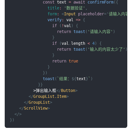
const
 text 
=
await
confirmForm
(
{
title
:
'数据验证'
,
form
:
<
Input
placeholder
=
'
请输入内容
'
verify
:
val
=>
{
if
(
!
val
)
{
return
toast
(
'请输入内容'
)
}
if
(
val
.
length
<
4
)
{
return
toast
(
'输入的内容太少了'
)
}
return
true
}
}
)
toast
(
`
结果：
${
text
}
`
)
}
}
          >弹出输入框
</
Button
>
</
GroupList.Item
>
</
GroupList
>
</
ScrollView
>
</
>
}
)