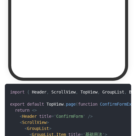
import
{
Header
,
ScrollView
,
TopView
,
GroupList
,
Bu
export
default
TopView
.
page
(
function
ConfirmFormExa
return
<
>
<
Header
title
=
'
ConfirmForm
'
/>
<
ScrollView
>
<
GroupList
>
<
GroupList.Item
title
=
'
基础用法
'
>