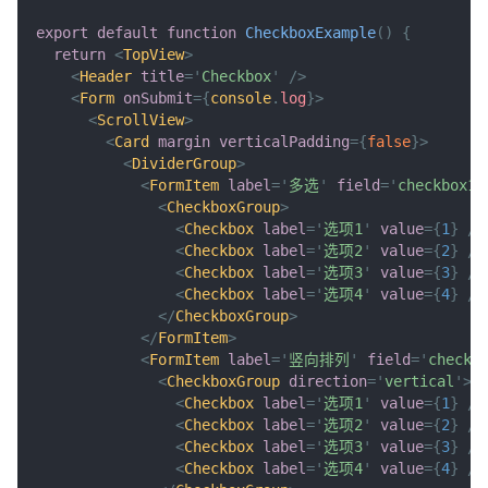
export
default
function
CheckboxExample
(
)
{
return
<
TopView
>
<
Header
title
=
'
Checkbox
'
/>
<
Form
onSubmit
=
{
console
.
log
}
>
<
ScrollView
>
<
Card
margin
verticalPadding
=
{
false
}
>
<
DividerGroup
>
<
FormItem
label
=
'
多选
'
field
=
'
checkbox1
'
<
CheckboxGroup
>
<
Checkbox
label
=
'
选项1
'
value
=
{
1
}
/>
<
Checkbox
label
=
'
选项2
'
value
=
{
2
}
/>
<
Checkbox
label
=
'
选项3
'
value
=
{
3
}
/>
<
Checkbox
label
=
'
选项4
'
value
=
{
4
}
/>
</
CheckboxGroup
>
</
FormItem
>
<
FormItem
label
=
'
竖向排列
'
field
=
'
checkb
<
CheckboxGroup
direction
=
'
vertical
'
>
<
Checkbox
label
=
'
选项1
'
value
=
{
1
}
/>
<
Checkbox
label
=
'
选项2
'
value
=
{
2
}
/>
<
Checkbox
label
=
'
选项3
'
value
=
{
3
}
/>
<
Checkbox
label
=
'
选项4
'
value
=
{
4
}
/>