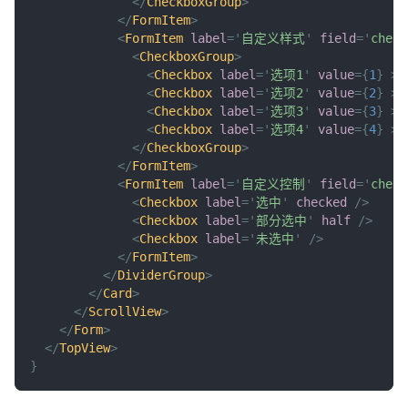
</
CheckboxGroup
>
</
FormItem
>
<
FormItem
label
=
'
自定义样式
'
field
=
'
check
<
CheckboxGroup
>
<
Checkbox
label
=
'
选项1
'
value
=
{
1
}
>
{
<
Checkbox
label
=
'
选项2
'
value
=
{
2
}
>
{
<
Checkbox
label
=
'
选项3
'
value
=
{
3
}
>
{
<
Checkbox
label
=
'
选项4
'
value
=
{
4
}
>
{
</
CheckboxGroup
>
</
FormItem
>
<
FormItem
label
=
'
自定义控制
'
field
=
'
check
<
Checkbox
label
=
'
选中
'
checked
/>
<
Checkbox
label
=
'
部分选中
'
half
/>
<
Checkbox
label
=
'
未选中
'
/>
</
FormItem
>
</
DividerGroup
>
</
Card
>
</
ScrollView
>
</
Form
>
</
TopView
>
}