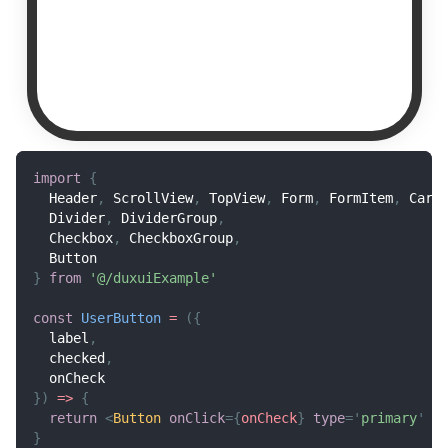
import
{
Header
,
ScrollView
,
TopView
,
Form
,
FormItem
,
Card
Divider
,
DividerGroup
,
Checkbox
,
CheckboxGroup
,
Button
}
from
'@/duxuiExample'
const
UserButton
=
(
{
  label
,
  checked
,
  onCheck
}
)
=>
{
return
<
Button
onClick
=
{
onCheck
}
type
=
'
primary
'
p
}