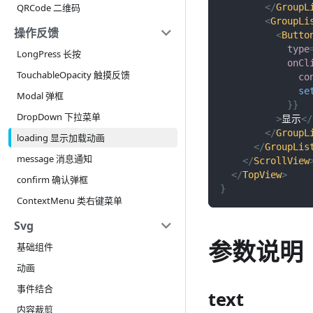
</
GroupL
QRCode 二维码
<
GroupLi
操作反馈
<
Butto
type
LongPress 长按
onCl
TouchableOpacity 触摸反馈
co
se
Modal 弹框
}
}
DropDown 下拉菜单
>
显示
</
</
GroupL
loading 显示加载动画
</
GroupLis
message 消息通知
</
ScrollView
</
TopView
>
confirm 确认弹框
}
ContextMenu 类右键菜单
Svg
参数说明
基础组件
动画
事件结合
text
内容裁剪