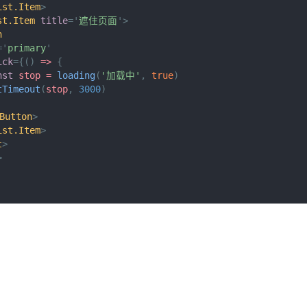
ist.Item
>
st.Item
title
=
'
遮住页面
'
>
n
=
'
primary
'
ick
=
{
(
)
=>
{
nst
 stop 
=
loading
(
'加载中'
,
true
)
tTimeout
(
stop
,
3000
)
Button
>
ist.Item
>
t
>
>