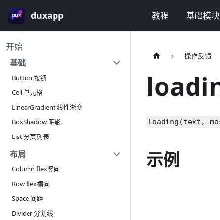
duxapp
教程
基础模块
开始
操作反馈
基础
load
Button 按钮
Cell 单元格
LinearGradient 线性渐变
BoxShadow 阴影
loading(text, ma
List 分页列表
示例
布局
Column flex竖向
Row flex横向
Space 间距
Divider 分割线