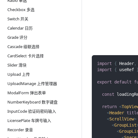
Radio 单选
Checkbox 多选
Switch 开关
Calendar 日历
Grade 评分
Cascade 级联选择
CardSelect 卡片选择
import
{
Header
,
Slider 滑块
import
{
 useRef 
Upload 上传
export
default
f
UploadManage 上传管理器
ModalForm 弹出表单
const
 loadingR
NumberKeyboard 数字键盘
return
<
TopVie
InputCode 验证码密码输入
<
Header
titl
<
ScrollView
>
LicensePlate 车牌号输入
<
GroupList
Recorder 录音
<
GroupLi
<
Space