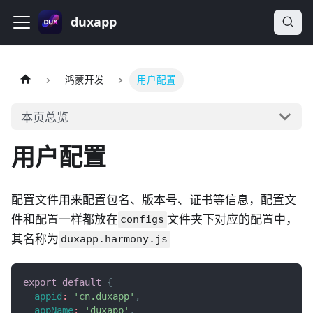
duxapp
鸿蒙开发
用户配置
本页总览
用户配置
配置文件用来配置包名、版本号、证书等信息，配置文
件和配置一样都放在
文件夹下对应的配置中，
configs
其名称为
duxapp.harmony.js
export
default
{
appid
:
'cn.duxapp'
,
appName
:
'duxapp'
,