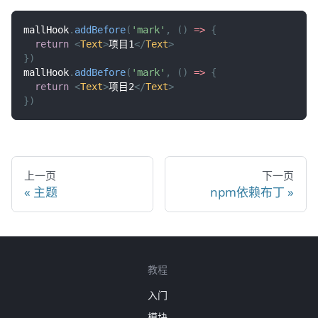
mallHook
.
addBefore
(
'mark'
,
(
)
=>
{
return
<
Text
>
项目1
</
Text
>
}
)
mallHook
.
addBefore
(
'mark'
,
(
)
=>
{
return
<
Text
>
项目2
</
Text
>
}
)
上一页
下一页
主题
npm依赖布丁
教程
入门
模块