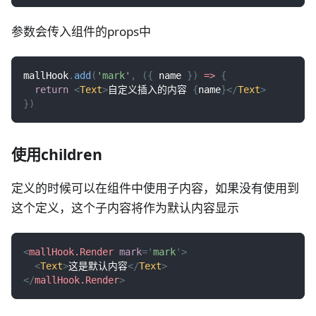
参数会传入组件的props中
mallHook
.
add
(
'mark'
,
(
{
 name 
}
)
=>
{
return
<
Text
>
自定义插入的内容 
{
name
}
</
Text
>
}
)
使用children
定义的时候可以在组件中使用子内容，如果没有使用到
这个定义，这个子内容将作为默认内容显示
<
mallHook.Render
mark
=
'
mark
'
>
<
Text
>
这是默认内容
</
Text
>
</
mallHook.Render
>