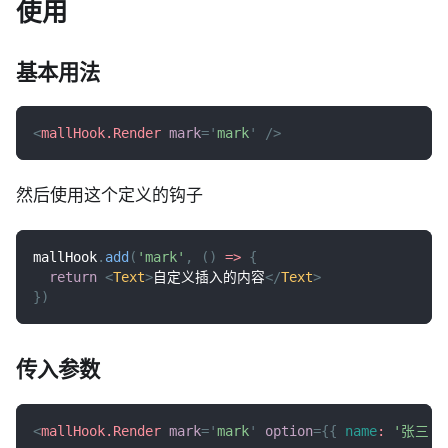
使用
基本用法
<
mallHook.Render
mark
=
'
mark
'
/>
然后使用这个定义的钩子
mallHook
.
add
(
'mark'
,
(
)
=>
{
return
<
Text
>
自定义插入的内容
</
Text
>
}
)
传入参数
<
mallHook.Render
mark
=
'
mark
'
option
=
{
{
name
:
'张三'