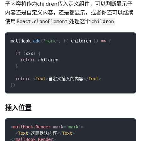
子内容将作为children传入定义组件，可以判断显示子
内容还是自定义内容，还是都显示，或者你还可以继续
使用
处理这个
React.cloneElement
children
mallHook
.
add
(
'mark'
,
(
{
 children 
}
)
=>
{
if
(
xxx
)
{
return
 children
}
return
<
Text
>
自定义插入的内容
</
Text
>
}
)
插入位置
<
mallHook.Render
mark
=
'
mark
'
>
<
Text
>
这是默认内容
</
Text
>
</
mallHook.Render
>