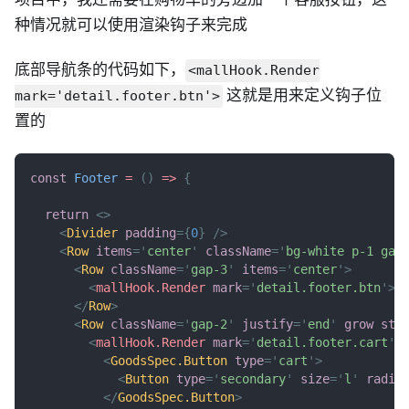
种情况就可以使用渲染钩子来完成
底部导航条的代码如下，
<mallHook.Render
这就是用来定义钩子位
mark='detail.footer.btn'>
置的
const
Footer
=
(
)
=>
{
return
<
>
<
Divider
padding
=
{
0
}
/>
<
Row
items
=
'
center
'
className
=
'
bg-white p-1 gap
<
Row
className
=
'
gap-3
'
items
=
'
center
'
>
<
mallHook.Render
mark
=
'
detail.footer.btn
'
>
{
</
Row
>
<
Row
className
=
'
gap-2
'
justify
=
'
end
'
grow
sty
<
mallHook.Render
mark
=
'
detail.footer.cart
'
>
<
GoodsSpec.Button
type
=
'
cart
'
>
<
Button
type
=
'
secondary
'
size
=
'
l
'
radiu
</
GoodsSpec.Button
>