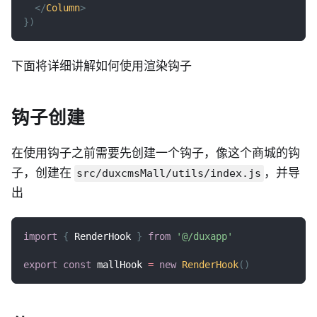
</
Column
>
}
)
下面将详细讲解如何使用渲染钩子
钩子创建
在使用钩子之前需要先创建一个钩子，像这个商城的钩
子，创建在
，并导
src/duxcmsMall/utils/index.js
出
import
{
RenderHook
}
from
'@/duxapp'
export
const
 mallHook 
=
new
RenderHook
(
)