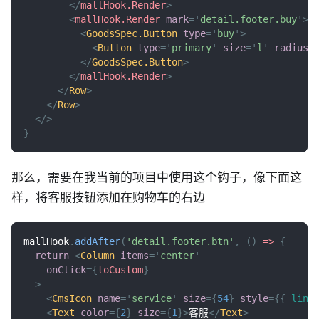
</
mallHook.Render
>
<
mallHook.Render
mark
=
'
detail.footer.buy
'
>
<
GoodsSpec.Button
type
=
'
buy
'
>
<
Button
type
=
'
primary
'
size
=
'
l
'
radiusT
</
GoodsSpec.Button
>
</
mallHook.Render
>
</
Row
>
</
Row
>
</
>
}
那么，需要在我当前的项目中使用这个钩子，像下面这
样，将客服按钮添加在购物车的右边
mallHook
.
addAfter
(
'detail.footer.btn'
,
(
)
=>
{
return
<
Column
items
=
'
center
'
onClick
=
{
toCustom
}
>
<
CmsIcon
name
=
'
service
'
size
=
{
54
}
style
=
{
{
line
<
Text
color
=
{
2
}
size
=
{
1
}
>
客服
</
Text
>