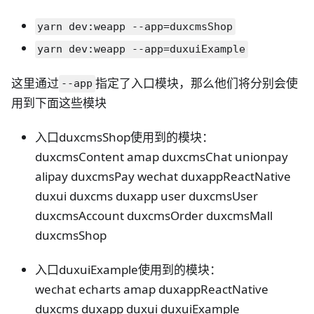
yarn dev:weapp --app=duxcmsShop
yarn dev:weapp --app=duxuiExample
这里通过
指定了入口模块，那么他们将分别会使
--app
用到下面这些模块
入口duxcmsShop使用到的模块：
duxcmsContent amap duxcmsChat unionpay
alipay duxcmsPay wechat duxappReactNative
duxui duxcms duxapp user duxcmsUser
duxcmsAccount duxcmsOrder duxcmsMall
duxcmsShop
入口duxuiExample使用到的模块：
wechat echarts amap duxappReactNative
duxcms duxapp duxui duxuiExample