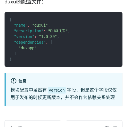
duxui的配置文件：
{
"name"
:
"duxui"
,
"description"
:
"DUXUI库"
,
"version"
:
"1.0.39"
,
"dependencies"
:
[
"duxapp"
]
}
信息
模块配置中虽然有
字段，但是这个字段仅仅
version
用于发布的时候更新版本，并不会作为依赖关系处理