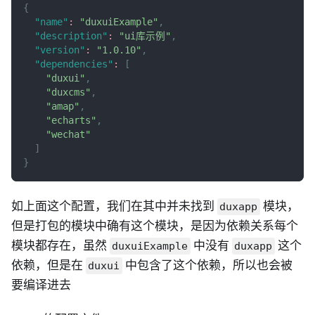
{
"name"
:
"duxuiExample"
,
"description"
:
"ui库示例"
,
"version"
:
"1.0.10"
,
"dependencies"
:
[
"duxui"
,
"duxcms"
,
"amap"
,
"echarts"
,
"wechat"
]
}
如上面这个配置，我们在其中并未找到
模块，
duxapp
但是打包的模块中确有这个模块，是因为依赖关系每个
模块都存在，虽然
中没有
这个
duxuiExample
duxapp
依赖，但是在
中包含了这个依赖，所以也会被
duxui
要编译进去