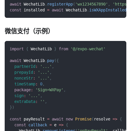
await
WechatLib
.
registerApp
(
'wx1234567890'
,
'https:
const
 installed 
=
await
WechatLib
.
isWXAppInstalled
(
微信支付（示例）
import
{
WechatLib
}
from
'@/expo-wechat'
await
WechatLib
.
pay
(
{
partnerId
:
'...'
,
prepayId
:
'...'
,
nonceStr
:
'...'
,
timeStamp
:
0
,
package
:
'Sign=WXPay'
,
sign
:
'...'
,
extraData
:
''
,
}
)
const
 payResult 
=
await
new
Promise
(
resolve
=>
{
const
callback
=
e
=>
{
WechatLib
.
removeListener
(
'onPayResult'
,
 callbac