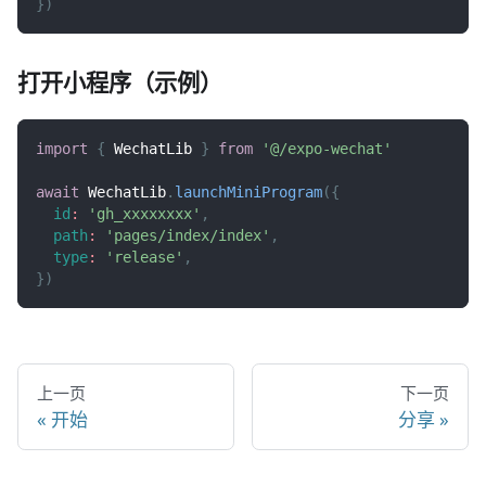
}
)
打开小程序（示例）
import
{
WechatLib
}
from
'@/expo-wechat'
await
WechatLib
.
launchMiniProgram
(
{
id
:
'gh_xxxxxxxx'
,
path
:
'pages/index/index'
,
type
:
'release'
,
}
)
上一页
下一页
开始
分享