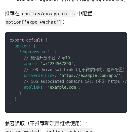
推荐在
中配置
configs/duxapp.rn.js
：
option['expo-wechat']
export
default
{
option
:
{
'expo-wechat'
:
{
// 微信开放平台 AppID
appid
:
'wx1234567890'
,
// iOS Universal Link（用于微信回跳，建议配置）
universalLink
:
'https://example.com/app/'
,
// iOS associated domains 域名（不带 https://）
applinks
:
'example.com'
,
}
}
}
兼容读取（不推荐新项目继续使用）：
、
。
option.wechat
option.wechat.app