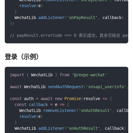
resolve
(
e
)
}
WechatLib
.
addListener
(
'onPayResult'
,
 callback
)
}
)
// payResult.errorCode === 0 表示成功，其余可结合 payRe
登录（示例）
import
{
WechatLib
}
from
'@/expo-wechat'
await
WechatLib
.
sendAuthRequest
(
'snsapi_userinfo'
,
const
 auth 
=
await
new
Promise
(
resolve
=>
{
const
callback
=
e
=>
{
WechatLib
.
removeListener
(
'onAuthResult'
,
 callba
resolve
(
e
)
}
WechatLib
.
addListener
(
'onAuthResult'
,
 callback
)