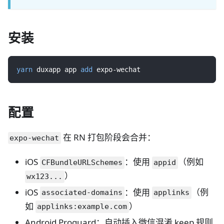
安装
yarn
 duxapp app 
add
 expo-wechat
配置
在 RN 打包阶段会合并：
expo-wechat
iOS
：使用
（例如
CFBundleURLSchemes
appid
）
wx123...
iOS
：使用
（例
associated-domains
applinks
如
）
applinks:example.com
Android Proguard：自动插入微信混淆 keep 规则