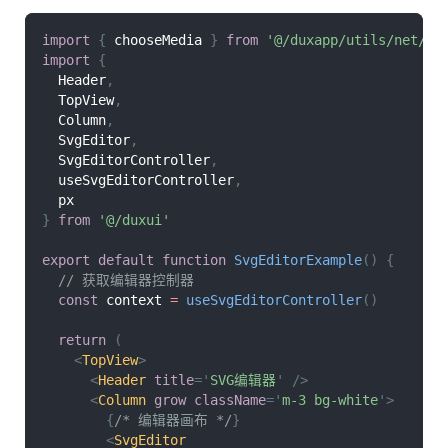
import
{
 chooseMedia 
}
from
'@/duxapp/utils/net/ut
import
{
Header
,
TopView
,
Column
,
SvgEditor
,
SvgEditorController
,
  useSvgEditorController
,
  px 
}
from
'@/duxui'
export
default
function
SvgEditorExample
(
)
{
// 获取编辑器控制器
const
 context 
=
useSvgEditorController
(
)
return
(
<
TopView
>
<
Header
title
=
'
SVG编辑器
'
/>
<
Column
grow
className
=
'
m-3 bg-white
'
>
{
/* 编辑器画布 */
}
<
SvgEditor