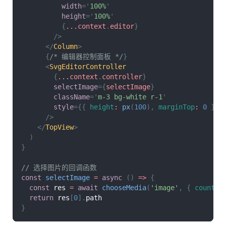
width
=
'
100%
'
height
=
'
100%
'
{
...
context
.
editor
}
/>
</
Column
>
{
/* 编辑器控制面板 */
}
<
SvgEditorController
{
...
context
.
controller
}
selectImage
=
{
selectImage
}
className
=
'
m-3 bg-white r-1
'
style
=
{
{
height
:
px
(
100
)
,
marginTop
:
0
}
}
/>
</
TopView
>
)
}
// 选择图片的回调函数
const
selectImage
=
async
(
)
=>
{
const
 res 
=
await
chooseMedia
(
'image'
,
{
count
:
return
 res
[
0
]
.
path
}