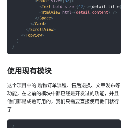
<
Space
size
=
{
32
}
>
<
Text
bold
size
=
{
42
}
>
{
detail
.
title
}
</
<
HtmlView
html
=
{
detail
.
content
}
/>
</
Space
>
</
Card
>
</
ScrollView
>
</
TopView
>
)
}
使用现有模块
这个项目中的 购物订单流程、售后退换、文章发布等
功能，在之前的模块中都已经是开发过的功能，并且
他们都是成熟可用的，我们只需要直接使用他们就行
了
{