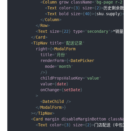
<
Column
grow
className
=
'
bg-page r-2 p-
<
Text
color
=
{
3
}
size
=
{
2
}
>
历史剩余数量
<
Text
bold
size
=
{
40
}
>
{
sku
.
supply
}
</
T
</
Column
>
</
Row
>
<
Text
size
=
{
22
}
type
=
'
secondary
'
>
*销量及
</
Card
>
<
TipNav
title
=
'
配送记录
'
right
=
{
<
ModalForm
title
=
'
月份
'
renderForm
=
{
<
DatePicker
mode
=
'
month
'
/>
}
childPropsValueKey
=
'
value
'
value
=
{
date
}
onChange
=
{
setDate
}
>
<
DateChild
/>
</
ModalForm
>
}
>
</
TipNav
>
<
Card
margin
disableMarginBottom
className
<
Text
color
=
{
3
}
size
=
{
2
}
>
门店配送（中包）：