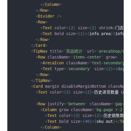
</
Column
>
</
Row
>
<
Divider
/>
<
Row
>
<
Text
color
=
{
2
}
size
=
{
1
}
shrink
>
门店地
<
Text
bold
size
=
{
1
}
>
{
info
.
area
}
{
info
.
a
</
Row
>
</
Card
>
<
TipNav
title
=
'
货品统计
'
url
=
'
arecaShop/sto
<
Row
className
=
'
items-center
'
grow
>
<
ArecaIcon
className
=
'
text-secondary
'
<
Text
type
=
'
secondary
'
size
=
{
2
}
>
{
dayjs
</
Row
>
</
TipNav
>
<
Card
margin
disableMarginBottom
className
<
Text
color
=
{
3
}
size
=
{
2
}
>
历史进货数量（小包
<
Row
justify
=
'
between
'
className
=
'
gap-2
'
<
Column
grow
className
=
'
bg-page r-2 p-
<
Text
color
=
{
3
}
size
=
{
2
}
>
历史销售数量
<
Text
bold
size
=
{
40
}
>
{
sku
.
out
}
</
Text
</
Column
>