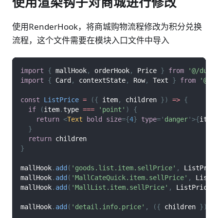
使用渲染钩子对商城进行修改
使用RenderHook，将商城购物流程修改为积分兑换
流程，这个文件需要在模块入口文件中导入
import
{
 mallHook
,
 orderHook
,
Price
}
from
'@/duxc
import
{
Card
,
 contextState
,
Row
,
Text
}
from
'@/d
const
ListPrice
=
(
{
 item
,
 children 
}
)
=>
{
if
(
item
.
type
===
'point'
)
{
return
<
Text
bold
size
=
{
4
}
type
=
'
danger
'
>
{
item
}
return
 children
}
mallHook
.
add
(
'goods.list.item.sellPrice'
,
ListPric
mallHook
.
add
(
'MallCateQuick.item.sellPrice'
,
ListP
mallHook
.
add
(
'MallList.item.sellPrice'
,
ListPrice
)
mallHook
.
add
(
'detail.info.price'
,
(
{
 children 
}
)
=