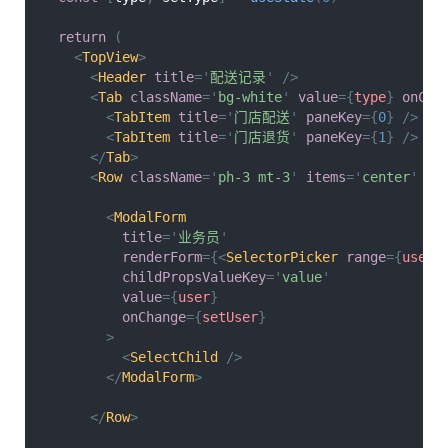
return
(
<
TopView
>
<
Header
title
=
'
配送记录
'
/>
<
Tab
className
=
'
bg-white
'
value
=
{
type
}
onCha
<
TabItem
title
=
'
门店配送
'
paneKey
=
{
0
}
/>
<
TabItem
title
=
'
门店退货
'
paneKey
=
{
1
}
/>
</
Tab
>
<
Row
className
=
'
ph-3 mt-3
'
items
=
'
center
'
ju
<
ModalForm
title
=
'
业务员
'
renderForm
=
{
<
SelectorPicker
range
=
{
users
childPropsValueKey
=
'
value
'
value
=
{
user
}
onChange
=
{
setUser
}
>
<
SelectChild
/>
</
ModalForm
>
</
Row
>