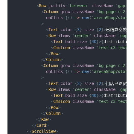
<
Row
justify
=
'
between
'
className
=
'
gap-2
'
<
Column
grow
className
=
'
bg-page r-2 p-
onClick
=
{
(
)
=>
nav
(
'arecaShop/storeM
>
<
Text
color
=
{
3
}
size
=
{
2
}
>
已结算空袋（
<
Row
items
=
'
center
'
className
=
'
gap-1
<
Text
bold
size
=
{
40
}
>
{
distribution
<
CmsIcon
className
=
'
text-c3 text-s
</
Row
>
</
Column
>
<
Column
grow
className
=
'
bg-page r-2 p-
onClick
=
{
(
)
=>
nav
(
'arecaShop/storeM
>
<
Text
color
=
{
3
}
size
=
{
2
}
>
门店已退货数
<
Row
items
=
'
center
'
className
=
'
gap-1
<
Text
bold
size
=
{
40
}
>
{
distribution
<
CmsIcon
className
=
'
text-c3 text-s
</
Row
>
</
Column
>
</
Row
>
</
Card
>
</
ScrollView
>