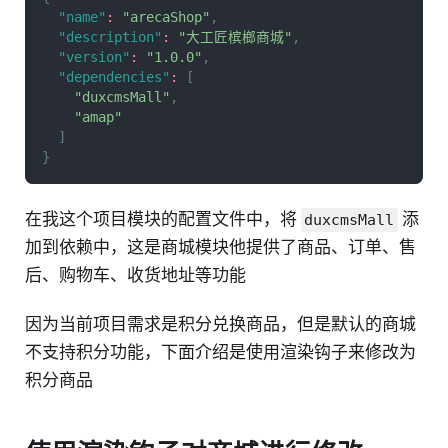
"name"
:
"arecaShop"
,
"description"
:
"大工匠槟榔商城"
,
"version"
:
"1.0.0"
,
"dependencies"
:
[
"duxcmsMall"
,
"amap"
]
}
在我这个项目模块的配置文件中，将
添
duxcmsMall
加到依赖中，这是商城模块他提供了商品、订单、售
后、购物车、收货地址等功能
因为当前项目需求是积分兑换商品，但是默认的商城
不支持积分功能，下面介绍是使用渲染钩子来修改为
积分商品