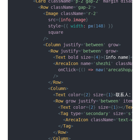
<
Card
className
=
'
p-2 gap-2
'
margin
disable
<
Row
className
=
'
gap-2
'
>
<
Image
className
=
'
r-2
'
src
=
{
info
.
image
}
style
=
{
{
width
:
px
(
148
)
}
}
square
/>
<
Column
justify
=
'
between
'
grow
>
<
Row
justify
=
'
between
'
grow
>
<
Text
bold
size
=
{
4
}
>
{
info
.
name
}
</
T
<
ArecaIcon
name
=
'
shezhi
'
className
onClick
=
{
(
)
=>
nav
(
'arecaShop/st
/>
</
Row
>
<
Column
>
<
Text
color
=
{
2
}
size
=
{
1
}
>
联系人：
{
i
<
Row
grow
justify
=
'
between
'
items
=
<
Text
color
=
{
2
}
size
=
{
1
}
>
</
Text
>
<
Tag
type
=
'
secondary
'
size
=
'
s
'
r
<
ArecaIcon
className
=
'
text-whi
</
Tag
>
</
Row
>
</
Column
>