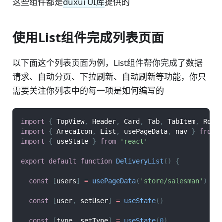
这些组件都是
duxui UI库
提供的
使用List组件完成列表页面
以下面这个列表页面为例，List组件帮你完成了数据
请求、自动分页、下拉刷新、自动刷新等功能，你只
需要关注你列表中的每一项是如何编写的
import
{
TopView
,
Header
,
Card
,
Tab
,
TabItem
,
Row
,
import
{
ArecaIcon
,
List
,
 usePageData
,
 nav 
}
from
import
{
 useState 
}
from
'react'
export
default
function
DeliveryList
(
)
{
const
[
users
]
=
usePageData
(
'store/salesman'
)
const
[
user
,
 setUser
]
=
useState
(
)
const
[
type
,
 setType
]
=
useState
(
0
)