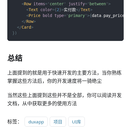
<
Row
items
=
'
center
'
justify
=
'
between
'
>
<
Text
color
=
{
2
}
>
实付款
</
Text
>
<
Price
bold
type
=
'
primary
'
>
{
data
.
pay_price
}
<
</
Row
>
</
Card
>
}
)
总结
上面提到的就是用于快速开发的主要方法，当你熟练
掌握这些方法后，你的开发速度将一骑绝尘
当然这些上面提到这些并不是全部，你可以阅读开发
文档，从中获取更多的使用方法
标签：
duxapp
项目
UI库