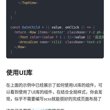
</
TopView
>
)
}
const
DateChild
=
(
{
 value
,
 onClick 
}
)
=>
{
return
<
Row
items
=
'
center
'
className
=
'
r-2 ph-2 b
<
Text
color
=
{
value 
?
1
:
3
}
>
{
value 
||
'请选择'
}
<
ArecaIcon
name
=
'
rili1
'
className
=
'
text-c3
'
/>
</
Row
>
}
使用UI库
在上面的示例中已经展示了如何使用UI库的组件，可
以看到使用了UI库的组件，在结合全局样式，你会发
现，似乎不需要编写scss就能很好的完成页面布局了