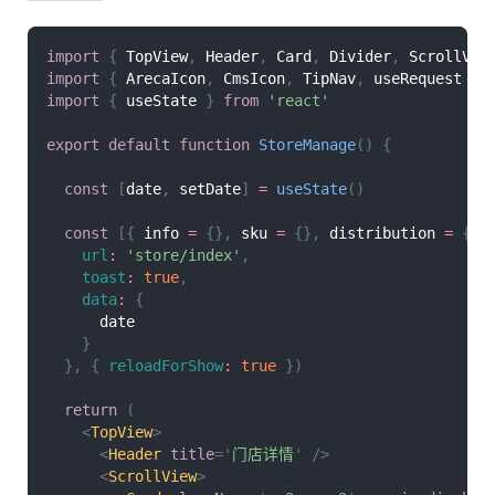
import
{
TopView
,
Header
,
Card
,
Divider
,
ScrollVie
import
{
ArecaIcon
,
CmsIcon
,
TipNav
,
 useRequest 
}
import
{
 useState 
}
from
'react'
export
default
function
StoreManage
(
)
{
const
[
date
,
 setDate
]
=
useState
(
)
const
[
{
 info 
=
{
}
,
 sku 
=
{
}
,
 distribution 
=
{
}
url
:
'store/index'
,
toast
:
true
,
data
:
{
      date
}
}
,
{
reloadForShow
:
true
}
)
return
(
<
TopView
>
<
Header
title
=
'
门店详情
'
/>
<
ScrollView
>