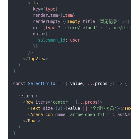
<
List
key
=
{
type
}
renderItem
=
{
Item
}
renderEmpty
=
{
<
Empty
title
=
'
暂无记录
'
/>
}
url
=
{
type 
?
'store/refund'
:
'store/distri
data
=
{
{
salesman_id
:
 user
}
}
/>
</
TopView
>
)
}
const
SelectChild
=
(
{
 value
,
...
props 
}
)
=>
{
return
(
<
Row
items
=
'
center
'
{
...
props
}
>
<
Text
size
=
{
2
}
>
{
value 
||
'全部业务员'
}
</
Text
>
<
ArecaIcon
name
=
'
arrow_down_fill
'
className
=
</
Row
>
)
}