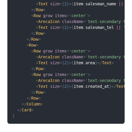
<
Text
size
=
{
2
}
>
{
item
.
salesman_name
||
'-
</
Row
>
<
Row
grow
items
=
'
center
'
>
<
ArecaIcon
className
=
'
text-secondary tex
<
Text
size
=
{
2
}
>
{
item
.
salesman_tel
||
'-'
</
Row
>
</
Row
>
<
Row
>
<
Row
grow
items
=
'
center
'
>
<
ArecaIcon
className
=
'
text-secondary tex
<
Text
size
=
{
2
}
>
{
item
.
area
}
</
Text
>
</
Row
>
<
Row
grow
items
=
'
center
'
>
<
ArecaIcon
className
=
'
text-secondary tex
<
Text
size
=
{
2
}
>
{
item
.
created_at
}
</
Text
>
</
Row
>
</
Row
>
</
Column
>
</
Card
>
}