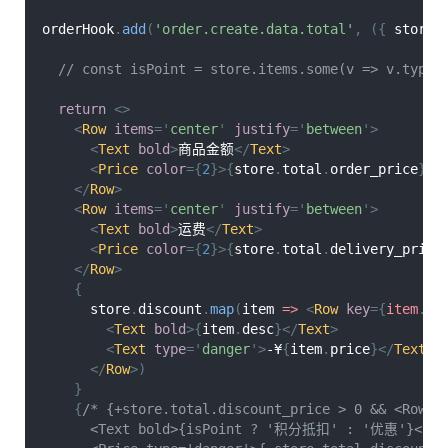
orderHook
.
add
(
'order.create.data.total'
,
(
{
 store 
// const isPoint = store.items.some(v => v.type 
return
<
>
<
Row
items
=
'
center
'
justify
=
'
between
'
>
<
Text
bold
>
商品金额
</
Text
>
<
Price
color
=
{
2
}
>
{
store
.
total
.
order_price
}
</
</
Row
>
<
Row
items
=
'
center
'
justify
=
'
between
'
>
<
Text
bold
>
运费
</
Text
>
<
Price
color
=
{
2
}
>
{
store
.
total
.
delivery_price
</
Row
>
{
      store
.
discount
.
map
(
item
=>
<
Row
key
=
{
item
.
na
<
Text
bold
>
{
item
.
desc
}
</
Text
>
<
Text
type
=
'
danger
'
>
-¥
{
item
.
price
}
</
Text
>
</
Row
>
)
}
{
/* {+store.total.discount_price > 0 && <Row i
      <Text bold>{isPoint ? '积分抵扣' : '优惠'}</Te