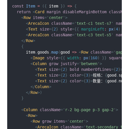
const
Item
=
(
{
 item 
}
)
=>
{
return
<
Card
margin
disableMarginBottom
classNam
<
Row
items
=
'
center
'
>
<
ArecaIcon
className
=
'
text-c1 text-s7
'
name
=
<
Text
size
=
{
2
}
style
=
{
{
marginLeft
:
px
(
4
)
}
}
<
ArecaIcon
className
=
'
text-c3 text-s5
'
name
=
</
Row
>
{
      item
.
goods
.
map
(
good
=>
<
Row
className
=
'
gap-3
<
Image
style
=
{
{
width
:
px
(
160
)
}
}
square
c
<
Column
grow
justify
=
'
between
'
>
<
Text
size
=
{
2
}
bold
numberOfLines
=
{
2
}
>
{
g
<
Text
size
=
{
2
}
color
=
{
3
}
>
规格：
{
good
.
spec
<
Text
size
=
{
2
}
color
=
{
3
}
>
数量：
{
good
.
num
}
</
Column
>
</
Row
>
)
}
<
Column
className
=
'
r-2 bg-page p-3 gap-2
'
>
<
Row
>
<
Row
grow
items
=
'
center
'
>
<
ArecaIcon
className
=
'
text-secondary tex