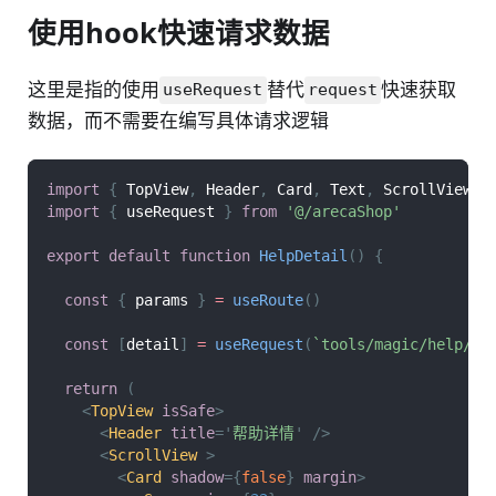
使用hook快速请求数据
这里是指的使用
替代
快速获取
useRequest
request
数据，而不需要在编写具体请求逻辑
import
{
TopView
,
Header
,
Card
,
Text
,
ScrollView
,
import
{
 useRequest 
}
from
'@/arecaShop'
export
default
function
HelpDetail
(
)
{
const
{
 params 
}
=
useRoute
(
)
const
[
detail
]
=
useRequest
(
`
tools/magic/help/
${
return
(
<
TopView
isSafe
>
<
Header
title
=
'
帮助详情
'
/>
<
ScrollView
>
<
Card
shadow
=
{
false
}
margin
>