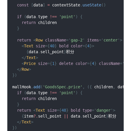
const
[
data
]
=
 contextState
.
useState
(
)
if
(
data
.
type
!==
'point'
)
{
return
 children
}
return
<
Row
className
=
'
gap-2
'
items
=
'
center
'
>
<
Text
size
=
{
40
}
bold
color
=
{
4
}
>
{
data
.
sell_point
}
积分
</
Text
>
<
Price
size
=
{
1
}
delete
color
=
{
4
}
className
=
'
mt
</
Row
>
}
)
mallHook
.
add
(
'GoodsSpec.price'
,
(
{
 children
,
 data
,
if
(
data
.
type
!==
'point'
)
{
return
 children
}
return
<
Text
size
=
{
48
}
bold
type
=
'
danger
'
>
{
item
?.
sell_point 
||
 data
.
sell_point
}
积分
</
Text
>
}
)