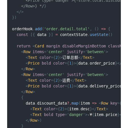
      <Price type='danger'>{-store.total.discount_
    </Row>} */
}
</
>
}
)
orderHook
.
add
(
'order.detail.total'
,
(
)
=>
{
const
[
{
 data 
}
]
=
 contextState
.
useState
(
)
return
<
Card
margin
disableMarginBottom
classNam
<
Row
items
=
'
center
'
justify
=
'
between
'
>
<
Text
color
=
{
2
}
>
订单总额
</
Text
>
<
Price
bold
color
=
{
1
}
>
{
data
.
order_price
}
</
Pr
</
Row
>
<
Row
items
=
'
center
'
justify
=
'
between
'
>
<
Text
color
=
{
2
}
>
运费
</
Text
>
<
Price
bold
color
=
{
1
}
>
{
data
.
delivery_price
}
<
</
Row
>
{
      data
.
discount_data
?.
map
(
item
=>
<
Row
key
=
{
it
<
Text
color
=
{
2
}
>
{
item
.
desc
}
</
Text
>
<
Text
bold
type
=
'
danger
'
>
-¥
{
item
.
price
}
</
T
</
Row
>
)
}