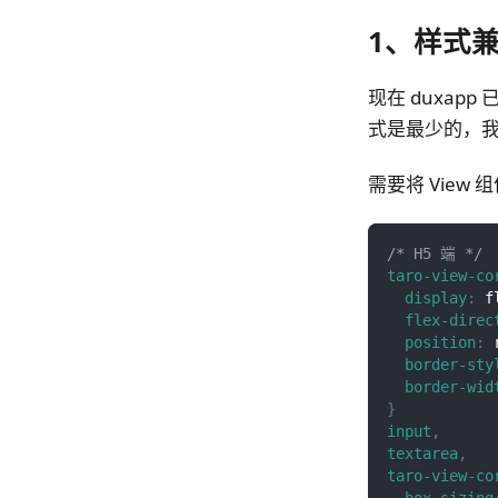
1、样式
现在 duxapp
式是最少的，我们
需要将 View
/* H5 端 */
taro-view-co
display
:
 f
flex-direc
position
:
 
border-sty
border-wid
}
input
,
textarea
,
taro-view-co
box-sizing