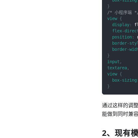
}
/* 小程序端 *
view
{
display
:
 f
flex-direc
position
:
 
border-sty
border-wid
}
input
,
textarea
,
view
{
box-sizing
}
通过这样的调整，
能做到同时兼
2、现有