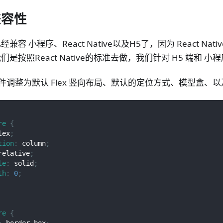
兼容性
 已经兼容 小程序、React Native以及H5了，因为 React N
是按照React Native的标准去做，我们针对 H5 端和 
 组件调整为默认 Flex 竖向布局、默认的定位方式、模型盒
re
{
lex
;
tion
:
 column
;
relative
;
le
:
 solid
;
th
:
0
;
re
{
:
 border-box
;