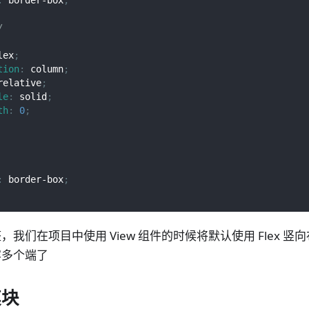
/
lex
;
tion
:
 column
;
relative
;
le
:
 solid
;
th
:
0
;
:
 border-box
;
我们在项目中使用 View 组件的时候将默认使用 Flex 竖向
容多个端了
模块