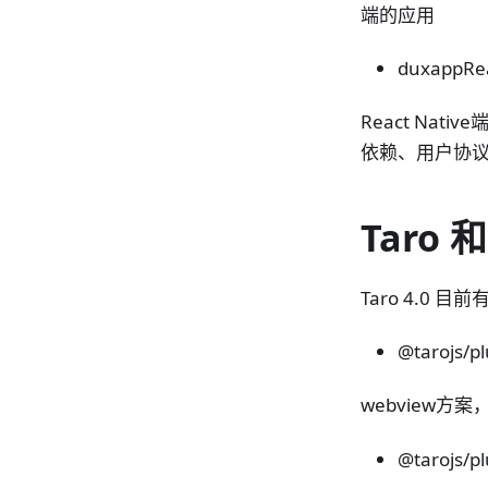
端的应用
duxappRea
React Nati
依赖、用户协
Taro
Taro 4.0 
@tarojs/p
webview方案
@tarojs/p