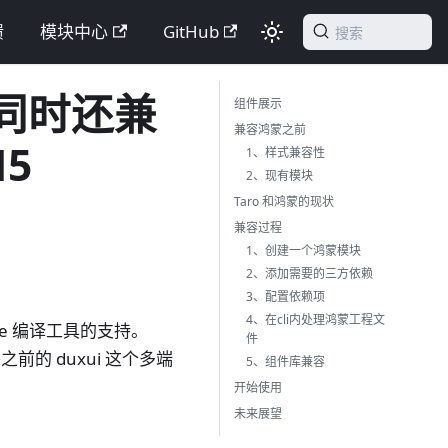
馈
模块中心
GitHub
搜索
，同时还兼
组件展示
兼容鸿蒙之前
H5
1、样式兼容性
2、现有模块
Taro 和鸿蒙的现状
兼容过程
1、创建一个鸿蒙模块
2、添加需要的三方依赖
3、配置依赖项
4、在cli内处理鸿蒙工程文
te 编译工具的支持。
件
前的 duxui 这个多端
5、组件库兼容
开始使用
未来展望